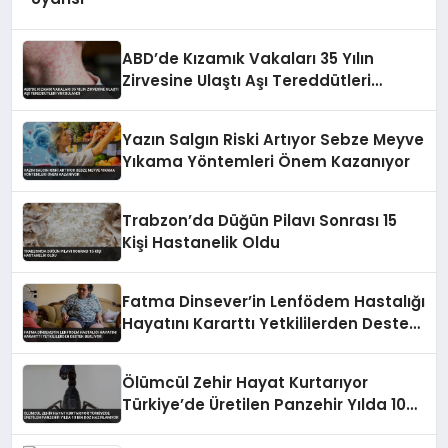
ABD’de Kızamık Vakaları 35 Yılın
Zirvesine Ulaştı Aşı Tereddütleri
Vurgulandı
Yazın Salgın Riski Artıyor Sebze Meyve
Yıkama Yöntemleri Önem Kazanıyor
Trabzon’da Düğün Pilavı Sonrası 15
Kişi Hastanelik Oldu
Fatma Dinsever’in Lenfödem Hastalığı
Hayatını Kararttı Yetkililerden Destek
Bekliyor
Ölümcül Zehir Hayat Kurtarıyor
Türkiye’de Üretilen Panzehir Yılda 10
Bin Doz Hazırlanıyor