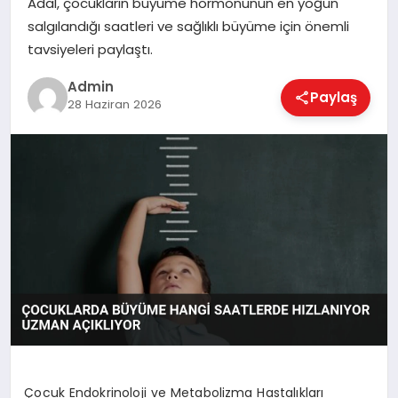
Adal, çocukların büyüme hormonunun en yoğun
EKONOMI
salgılandığı saatleri ve sağlıklı büyüme için önemli
tavsiyeleri paylaştı.
MAGAZIN
Admin
Paylaş
28 Haziran 2026
SAĞLIK
SPOR
TEKNOLOJI
Çocuk Endokrinoloji ve Metabolizma Hastalıkları