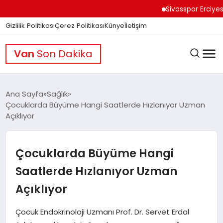
Sivasspor Erciyes Kamp
Gizlilik Politikası
Çerez Politikası
Künye
İletişim
Van
Son Dakika
Ana Sayfa
Sağlık
Çocuklarda Büyüme Hangi Saatlerde Hızlanıyor Uzman
Açıklıyor
GÜNDEM
Çocuklarda Büyüme Hangi
DÜNYA
Saatlerde Hızlanıyor Uzman
Açıklıyor
EĞITIM
Çocuk Endokrinoloji Uzmanı Prof. Dr. Servet Erdal