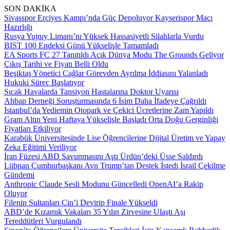
SON DAKİKA
Sivasspor Erciyes Kampı’nda Güç Depoluyor Kayserispor Maçı
Hazırlığı
Rusya Yujnıy Limanı’nı Yüksek Hassasiyetli Silahlarla Vurdu
BIST 100 Endeksi Günü Yükselişle Tamamladı
EA Sports FC 27 Tanıtıldı Açık Dünya Modu The Grounds Geliyor
Çıkış Tarihi ve Fiyatı Belli Oldu
Beşiktaş Yönetici Çağlar Görevden Ayrılma İddiasını Yalanladı
Hukuki Süreç Başlatıyor
Sıcak Havalarda Tansiyon Hastalarına Doktor Uyarısı
Ahbap Derneği Soruşturmasında 6 İsim Daha İfadeye Çağrıldı
İstanbul’da Yediemin Otopark ve Çekici Ücretlerine Zam Yapıldı
Gram Altın Yeni Haftaya Yükselişle Başladı Orta Doğu Gerginliği
Fiyatları Etkiliyor
Karabük Üniversitesinde Lise Öğrencilerine Dijital Üretim ve Yapay
Zeka Eğitimi Veriliyor
İran Füzesi ABD Savunmasını Aştı Ürdün’deki Üsse Saldırdı
Lübnan Cumhurbaşkanı Avn Trump’tan Destek İstedi İsrail Çekilme
Gündemi
Anthropic Claude Sesli Modunu Güncelledi OpenAI’a Rakip
Oluyor
Filenin Sultanları Çin’i Devirip Finale Yükseldi
ABD’de Kızamık Vakaları 35 Yılın Zirvesine Ulaştı Aşı
Tereddütleri Vurgulandı