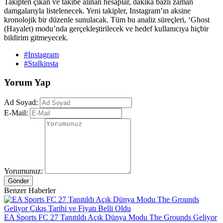
Takipten çıkan ve takibe alınan hesaplar, dakika bazlı zaman
damgalarıyla listelenecek. Yeni takipler, Instagram’ın aksine
kronolojik bir düzenle sunulacak. Tüm bu analiz süreçleri, ‘Ghost
(Hayalet) modu’nda gerçekleştirilecek ve hedef kullanıcıya hiçbir
bildirim gitmeyecek.
#Instagram
#Stalkinsta
Yorum Yap
Ad Soyad:
E-Mail:
Yorumunuz:
Gönder
Benzer Haberler
EA Sports FC 27 Tanıtıldı Açık Dünya Modu The Grounds Geliyor