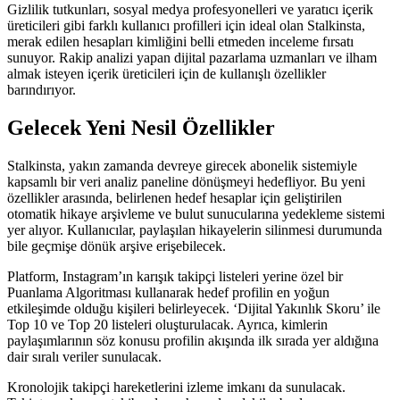
Gizlilik tutkunları, sosyal medya profesyonelleri ve yaratıcı içerik
üreticileri gibi farklı kullanıcı profilleri için ideal olan Stalkinsta,
merak edilen hesapları kimliğini belli etmeden inceleme fırsatı
sunuyor. Rakip analizi yapan dijital pazarlama uzmanları ve ilham
almak isteyen içerik üreticileri için de kullanışlı özellikler
barındırıyor.
Gelecek Yeni Nesil Özellikler
Stalkinsta, yakın zamanda devreye girecek abonelik sistemiyle
kapsamlı bir veri analiz paneline dönüşmeyi hedefliyor. Bu yeni
özellikler arasında, belirlenen hedef hesaplar için geliştirilen
otomatik hikaye arşivleme ve bulut sunucularına yedekleme sistemi
yer alıyor. Kullanıcılar, paylaşılan hikayelerin silinmesi durumunda
bile geçmişe dönük arşive erişebilecek.
Platform, Instagram’ın karışık takipçi listeleri yerine özel bir
Puanlama Algoritması kullanarak hedef profilin en yoğun
etkileşimde olduğu kişileri belirleyecek. ‘Dijital Yakınlık Skoru’ ile
Top 10 ve Top 20 listeleri oluşturulacak. Ayrıca, kimlerin
paylaşımlarının söz konusu profilin akışında ilk sırada yer aldığına
dair sıralı veriler sunulacak.
Kronolojik takipçi hareketlerini izleme imkanı da sunulacak.