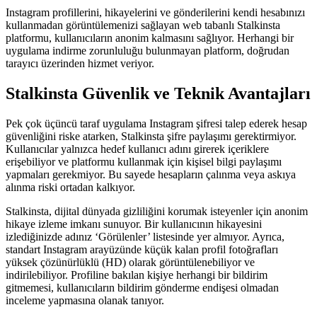
Instagram profillerini, hikayelerini ve gönderilerini kendi hesabınızı
kullanmadan görüntülemenizi sağlayan web tabanlı Stalkinsta
platformu, kullanıcıların anonim kalmasını sağlıyor. Herhangi bir
uygulama indirme zorunluluğu bulunmayan platform, doğrudan
tarayıcı üzerinden hizmet veriyor.
Stalkinsta Güvenlik ve Teknik Avantajları
Pek çok üçüncü taraf uygulama Instagram şifresi talep ederek hesap
güvenliğini riske atarken, Stalkinsta şifre paylaşımı gerektirmiyor.
Kullanıcılar yalnızca hedef kullanıcı adını girerek içeriklere
erişebiliyor ve platformu kullanmak için kişisel bilgi paylaşımı
yapmaları gerekmiyor. Bu sayede hesapların çalınma veya askıya
alınma riski ortadan kalkıyor.
Stalkinsta, dijital dünyada gizliliğini korumak isteyenler için anonim
hikaye izleme imkanı sunuyor. Bir kullanıcının hikayesini
izlediğinizde adınız ‘Görülenler’ listesinde yer almıyor. Ayrıca,
standart Instagram arayüzünde küçük kalan profil fotoğrafları
yüksek çözünürlüklü (HD) olarak görüntülenebiliyor ve
indirilebiliyor. Profiline bakılan kişiye herhangi bir bildirim
gitmemesi, kullanıcıların bildirim gönderme endişesi olmadan
inceleme yapmasına olanak tanıyor.