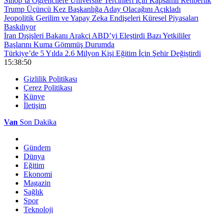
Sinop’ta Öğrencilere Üniversite Tercihleri İçin Kapsamlı Rehberlik
Trump Üçüncü Kez Başkanlığa Aday Olacağını Açıkladı
Jeopolitik Gerilim ve Yapay Zeka Endişeleri Küresel Piyasaları
Baskılıyor
İran Dışişleri Bakanı Arakçi ABD’yi Eleştirdi Bazı Yetkililer
Başlarını Kuma Gömmüş Durumda
Türkiye’de 5 Yılda 2.6 Milyon Kişi Eğitim İçin Şehir Değiştirdi
15:38:51
Gizlilik Politikası
Çerez Politikası
Künye
İletişim
Van
Son Dakika
Gündem
Dünya
Eğitim
Ekonomi
Magazin
Sağlık
Spor
Teknoloji