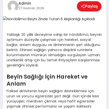
EKONOMI
Admin
Paylaş
27 Haziran 2026
MAGAZIN
Yaklaşık 20 yıllık deneyime sahip bir nörobilimci, beynin
SAĞLIK
optimum düzeyde çalışması için hareket, sosyal
bağlar, anlam duygusu ve dinlenmenin şart olduğunu
belirtti. Zihinsel sağlığın yalnızca disiplinli rutinlerle
korunmasının mümkün olmadığını vurgulayan uzman,
SPOR
üretkenlik artışı için bu temel ihtiyaçların karşılanması
gerektiğini söyledi.
Beyin Sağlığı İçin Hareket ve
TEKNOLOJI
Anlam
Fiziksel aktivitenin beyin sağlığını desteklemesi için
uzun ve yorucu egzersizler şart değil. Gün içinde kısa
yürüyüşler, merdiven çıkmak veya hafif egzersizler
yapmak zihinsel performansı ve yaşam kalitesini