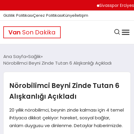
Sivasspor Erciyes K
Gizlilik Politikası
Çerez Politikası
Künye
İletişim
Van
Son Dakika
Ana Sayfa
Sağlık
Nörobilimci Beyni Zinde Tutan 6 Alışkanlığı Açıkladı
GÜNDEM
Nörobilimci Beyni Zinde Tutan 6
DÜNYA
Alışkanlığı Açıkladı
20 yıllık nörobilimci, beynin zinde kalması için 4 temel
EĞITIM
ihtiyaca dikkat çekiyor: hareket, sosyal bağlar,
anlam duygusu ve dinlenme. Detaylar haberimizde.