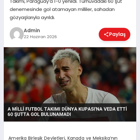
Takımı, Paraguay’a 1-0 yenildi. Turnuvadaki 60 şut
EKONOMI
denemesinde gol atamayan milliler, sahadan
gözyaşlarıyla ayrıldı.
MAGAZIN
Admin
Paylaş
22 Haziran 2026
SAĞLIK
SPOR
TEKNOLOJI
Amerika Birleşik Devletleri, Kanada ve Meksika’nın