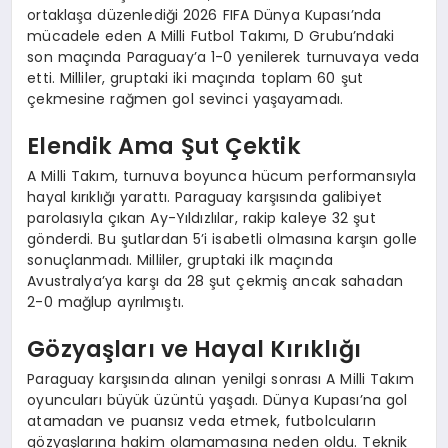
ortaklaşa düzenlediği 2026 FIFA Dünya Kupası’nda
mücadele eden A Milli Futbol Takımı, D Grubu’ndaki
son maçında Paraguay’a 1-0 yenilerek turnuvaya veda
etti. Milliler, gruptaki iki maçında toplam 60 şut
çekmesine rağmen gol sevinci yaşayamadı.
Elendik Ama Şut Çektik
A Milli Takım, turnuva boyunca hücum performansıyla
hayal kırıklığı yarattı. Paraguay karşısında galibiyet
parolasıyla çıkan Ay-Yıldızlılar, rakip kaleye 32 şut
gönderdi. Bu şutlardan 5’i isabetli olmasına karşın golle
sonuçlanmadı. Milliler, gruptaki ilk maçında
Avustralya’ya karşı da 28 şut çekmiş ancak sahadan
2-0 mağlup ayrılmıştı.
Gözyaşları ve Hayal Kırıklığı
Paraguay karşısında alınan yenilgi sonrası A Milli Takım
oyuncuları büyük üzüntü yaşadı. Dünya Kupası’na gol
atamadan ve puansız veda etmek, futbolcuların
gözyaşlarına hakim olamamasına neden oldu. Teknik