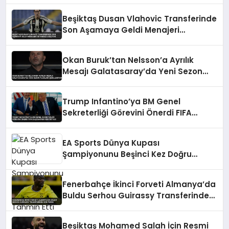
Beşiktaş Dusan Vlahovic Transferinde
Son Aşamaya Geldi Menajeri
İstanbul’a Geliyor
Okan Buruk’tan Nelsson’a Ayrılık
Mesajı Galatasaray’da Yeni Sezon
Planları Şekilleniyor
Trump Infantino’ya BM Genel
Sekreterliği Görevini Önerdi FIFA
Başkanı’nın Yeni Rotası
EA Sports Dünya Kupası
Şampiyonunu Beşinci Kez Doğru
Tahmin Etti
Fenerbahçe İkinci Forveti Almanya’da
Buldu Serhou Guirassy Transferinde
Son Perde
Beşiktaş Mohamed Salah İçin Resmi