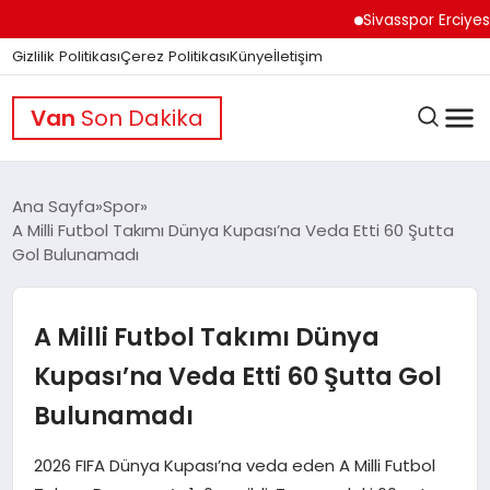
Sivasspor Erciyes Kamp
Gizlilik Politikası
Çerez Politikası
Künye
İletişim
Van
Son Dakika
Ana Sayfa
Spor
A Milli Futbol Takımı Dünya Kupası’na Veda Etti 60 Şutta
Gol Bulunamadı
GÜNDEM
A Milli Futbol Takımı Dünya
DÜNYA
Kupası’na Veda Etti 60 Şutta Gol
Bulunamadı
EĞITIM
2026 FIFA Dünya Kupası’na veda eden A Milli Futbol