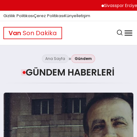
Sivasspor Erciyes Kampı’n
Gizlilik Politikası
Çerez Politikası
Künye
İletişim
Van
Son Dakika
Ana Sayfa
Gündem
GÜNDEM HABERLERI
GÜNDEM
DÜNYA
EĞITIM