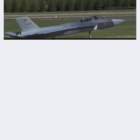
Türkiye’nin KAAN savaş uçağı Avrupa için cazip bir
alternatif sunuyor
Trump İran ile Anlaşma Sinyali Verdi Görüşmeler
İyi Gitti