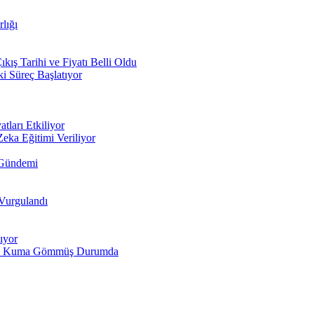
lığı
ış Tarihi ve Fiyatı Belli Oldu
i Süreç Başlatıyor
tları Etkiliyor
Zeka Eğitimi Veriliyor
 Gündemi
 Vurgulandı
ıyor
larını Kuma Gömmüş Durumda