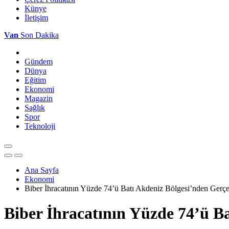
Künye
İletişim
Van
Son Dakika
Gündem
Dünya
Eğitim
Ekonomi
Magazin
Sağlık
Spor
Teknoloji
Ana Sayfa
Ekonomi
Biber İhracatının Yüzde 74’ü Batı Akdeniz Bölgesi’nden Gerçe
Biber İhracatının Yüzde 74’ü Ba