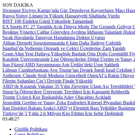
SON DAKİKA
Sivasspor Erciyes Kampı’nda Güç Depoluyor Kayserispor Maçı Hazır
Rusya Yujnıy Limanı’nı Yüksek Hassasiyetli Silahlarla Vurdu
BIST 100 Endeksi Günü Yükselişle Tamamladı
EA Sports FC 27 Tanıtıldı Açık Dünya Modu The Grounds Geliyor Çık
Beşiktaş Yönetici Çağlar Görevden Ayrılma İddiasını Yalanladı Hukuk
Sıcak Havalarda Tansiyon Hastalarına Doktor Uyarısı
Ahbap Derneği Soruşturmasında 6 İsim Daha İfadeye Çağrıldı
İstanbul’da Yediemin Otopark ve Çekici Ücretlerine Zam Yapıldı
Gram Altın Yeni Haftaya Yükselişle Başladı Orta Doğu Gerginliği Fiya
Karabük Üniversitesinde Lise Öğrencilerine Dijital Üretim ve Yapay 
İran Füzesi ABD Savunmasını Aştı Ürdün’deki Üsse Saldırdı
Lübnan Cumhurbaşkanı Avn Trump’tan Destek İstedi İsrail Çekilme
Anthropic Claude Sesli Modunu Güncelledi OpenAI’a Rakip Oluyor
Filenin Sultanları Çin’i Devirip Finale Yükseldi
ABD’de Kızamık Vakaları 35 Yılın Zirvesine Ulaştı Aşı Tereddütleri
Sinop’ta Öğrencilere Üniversite Tercihleri İçin Kapsamlı Rehberlik
Trump Üçüncü Kez Başkanlığa Aday Olacağını Açıkladı
Jeopolitik Gerilim ve Yapay Zeka Endişeleri Küresel Piyasaları Baskıl
İran Dışişleri Bakanı Arakçi ABD’yi Eleştirdi Bazı Yetkililer Baş
Türkiye’de 5 Yılda 2.6 Milyon Kişi Eğitim İçin Şehir Değiştirdi
03:48:28
Gizlilik Politikası
Çerez Politikası