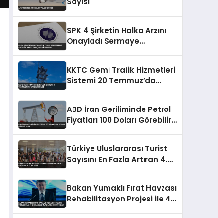
Sayısı
SPK 4 Şirketin Halka Arzını
Onayladı Sermaye
Artırımları ve İhraçlara İzin
Verdi
KKTC Gemi Trafik Hizmetleri
Sistemi 20 Temmuz’da
Devreye Giriyor
ABD İran Geriliminde Petrol
Fiyatları 100 Doları Görebilir
mi
Türkiye Uluslararası Turist
Sayısını En Fazla Artıran 4.
Ülke Oldu
Bakan Yumaklı Fırat Havzası
Rehabilitasyon Projesi ile 40
Bin Haneye Ulaşılacağını