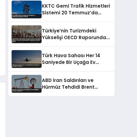
Açıkladı
KKTC Gemi Trafik Hizmetleri
Sistemi 20 Temmuz’da
Devreye Giriyor
Türkiye’nin Turizmdeki
Yükselişi OECD Raporunda
Yer Aldı Japonya ve
Norveç’in Ardından 4’üncü
Türk Hava Sahası Her 14
Sırada
Saniyede Bir Uçağa Ev
Sahipliği Yapıyor
ABD İran Saldırıları ve
Hürmüz Tehdidi Brent
Petrolü Yükseltti