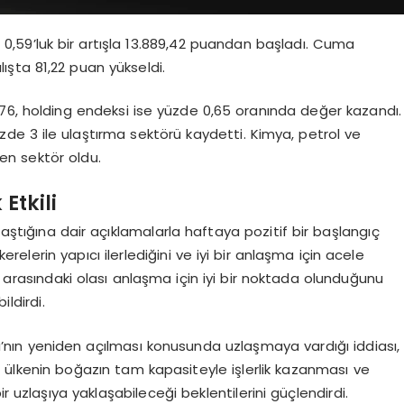
0,59’luk bir artışla 13.889,42 puandan başladı. Cuma
şta 81,22 puan yükseldi.
76, holding endeksi ise yüzde 0,65 oranında değer kazandı.
zde 3 ile ulaştırma sektörü kaydetti. Kimya, petrol ve
yen sektör oldu.
Etkili
laştığına dair açıklamalarla haftaya pozitif bir başlangıç
elerin yapıcı ilerlediğini ve iyi bir anlaşma için acele
e arasındaki olası anlaşma için iyi bir noktada olunduğunu
ldirdi.
ı’nın yeniden açılması konusunda uzlaşmaya vardığı iddiası,
 iki ülkenin boğazın tam kapasiteyle işlerlik kazanması ve
r uzlaşıya yaklaşabileceği beklentilerini güçlendirdi.