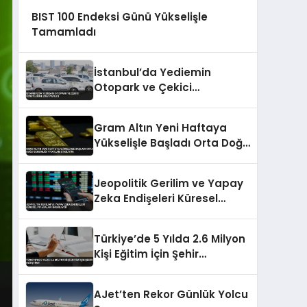
BIST 100 Endeksi Günü Yükselişle
Tamamladı
İstanbul’da Yediemin
Otopark ve Çekici
Ücretlerine Zam Yapıldı
Gram Altın Yeni Haftaya
Yükselişle Başladı Orta Doğu
Gerginliği Fiyatları Etkiliyor
Jeopolitik Gerilim ve Yapay
Zeka Endişeleri Küresel
Piyasaları Baskılıyor
Türkiye’de 5 Yılda 2.6 Milyon
Kişi Eğitim İçin Şehir
Değiştirdi
AJet’ten Rekor Günlük Yolcu