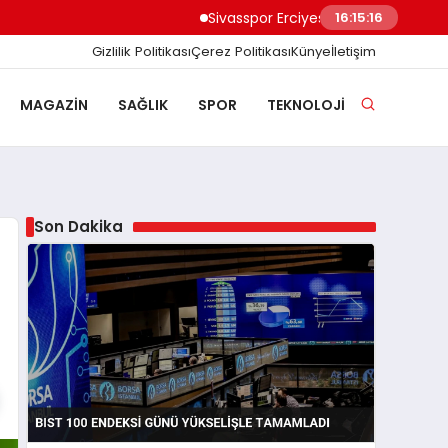
Sivasspor Erciyes Kampı’nda Güç Depoluyo
16:15:16
Gizlilik Politikası
Çerez Politikası
Künye
İletişim
MAGAZIN
SAĞLIK
SPOR
TEKNOLOJI
Son Dakika