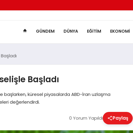
GÜNDEM
DÜNYA
EĞITIM
EKONOMI
 Başladı
elişle Başladı
şle başlarken, küresel piyasalarda ABD-İran uzlaşma
iyeleri değerlendirdi.
0 Yorum Yapıldı
Paylaş