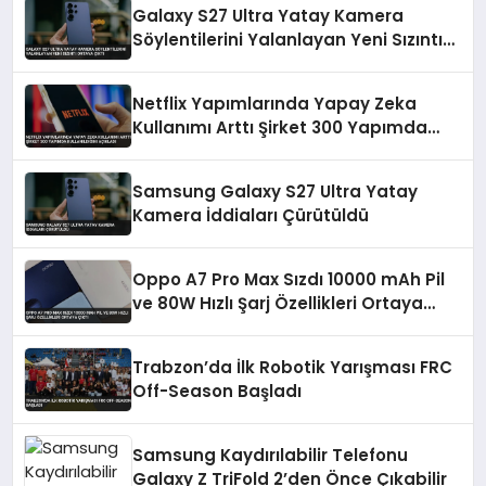
Galaxy S27 Ultra Yatay Kamera
Söylentilerini Yalanlayan Yeni Sızıntı
Ortaya Çıktı
Netflix Yapımlarında Yapay Zeka
Kullanımı Arttı Şirket 300 Yapımda
Kullanıldığını Açıkladı
Samsung Galaxy S27 Ultra Yatay
Kamera İddiaları Çürütüldü
Oppo A7 Pro Max Sızdı 10000 mAh Pil
ve 80W Hızlı Şarj Özellikleri Ortaya
Çıktı
Trabzon’da İlk Robotik Yarışması FRC
Off-Season Başladı
Samsung Kaydırılabilir Telefonu
Galaxy Z TriFold 2’den Önce Çıkabilir