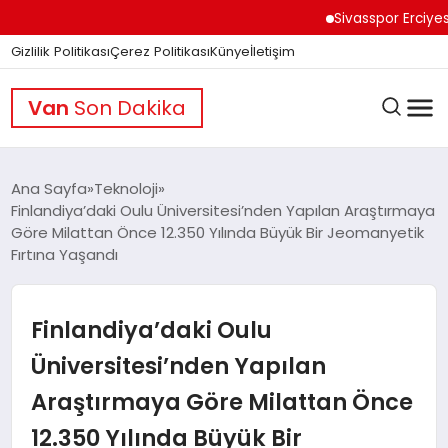
Sivasspor Erciyes Kam
Gizlilik Politikası
Çerez Politikası
Künye
İletişim
Van
Son Dakika
Ana Sayfa
Teknoloji
Finlandiya’daki Oulu Üniversitesi’nden Yapılan Araştırmaya
Göre Milattan Önce 12.350 Yılında Büyük Bir Jeomanyetik
GÜNDEM
Fırtına Yaşandı
DÜNYA
Finlandiya’daki Oulu
Üniversitesi’nden Yapılan
EĞITIM
Araştırmaya Göre Milattan Önce
12.350 Yılında Büyük Bir