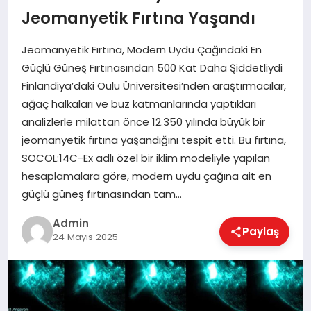
EKONOMI
Jeomanyetik Fırtına Yaşandı
Jeomanyetik Fırtına, Modern Uydu Çağındaki En
MAGAZIN
Güçlü Güneş Fırtınasından 500 Kat Daha Şiddetliydi
Finlandiya’daki Oulu Üniversitesi’nden araştırmacılar,
ağaç halkaları ve buz katmanlarında yaptıkları
SAĞLIK
analizlerle milattan önce 12.350 yılında büyük bir
jeomanyetik fırtına yaşandığını tespit etti. Bu fırtına,
SOCOL:14C-Ex adlı özel bir iklim modeliyle yapılan
SPOR
hesaplamalara göre, modern uydu çağına ait en
güçlü güneş fırtınasından tam…
TEKNOLOJI
Admin
Paylaş
24 Mayıs 2025