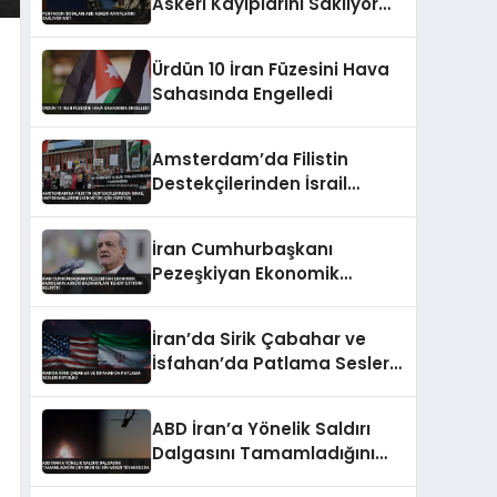
Askeri Kayıplarını Saklıyor
Mu?
Ürdün 10 İran Füzesini Hava
Sahasında Engelledi
Amsterdam’da Filistin
Destekçilerinden İsrail
Hapishanelerindeki Doktor
İçin Yürüyüş
İran Cumhurbaşkanı
Pezeşkiyan Ekonomik
Baskıların Askeri
Kazanımları Tehdit Ettiğini
İran’da Sirik Çabahar ve
Belirtti
İsfahan’da Patlama Sesleri
Duyuldu
ABD İran’a Yönelik Saldırı
Dalgasını Tamamladığını
Duyurdu 50 Bin Asker