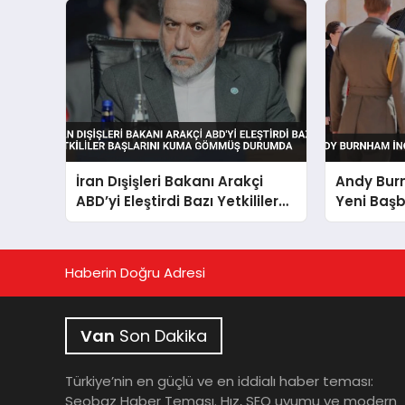
İran Dışişleri Bakanı Arakçi
Andy Burn
ABD’yi Eleştirdi Bazı Yetkililer
Yeni Baş
Başlarını Kuma Gömmüş
Durumda
Haberin Doğru Adresi
Van
Son Dakika
Türkiye’nin en güçlü ve en iddialı haber teması:
Seobaz Haber Teması. Hız, SEO uyumu ve modern