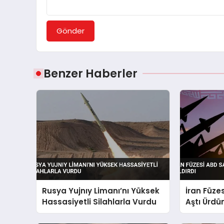
Gönder
Benzer Haberler
Rusya Yujnıy Limanı’nı Yüksek
İran Füze
Hassasiyetli Silahlarla Vurdu
Aştı Ürdü