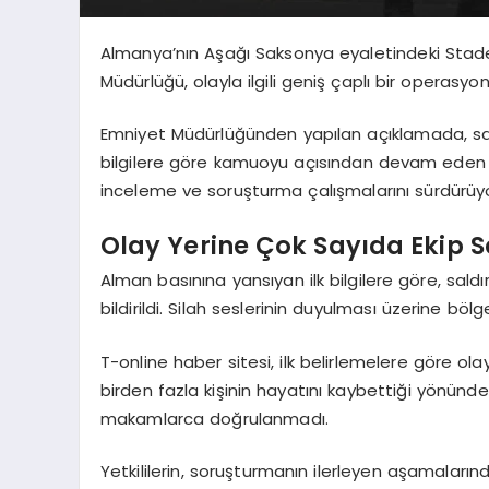
Almanya’nın Aşağı Saksonya eyaletindeki Stade k
Müdürlüğü, olayla ilgili geniş çaplı bir operasyo
Emniyet Müdürlüğünden yapılan açıklamada, sald
bilgilere göre kamuoyu açısından devam eden bir
inceleme ve soruşturma çalışmalarını sürdürüyo
Olay Yerine Çok Sayıda Ekip S
Alman basınına yansıyan ilk bilgilere göre, sal
bildirildi. Silah seslerinin duyulması üzerine bölg
T-online haber sitesi, ilk belirlemelere göre ola
birden fazla kişinin hayatını kaybettiği yönünd
makamlarca doğrulanmadı.
Yetkililerin, soruşturmanın ilerleyen aşamaları