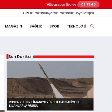
Sivasspor Erciyes Kampı’nda Güç Depoluyor 
02:33:46
Gizlilik Politikası
Çerez Politikası
Künye
İletişim
MAGAZIN
SAĞLIK
SPOR
TEKNOLOJI
Son Dakika