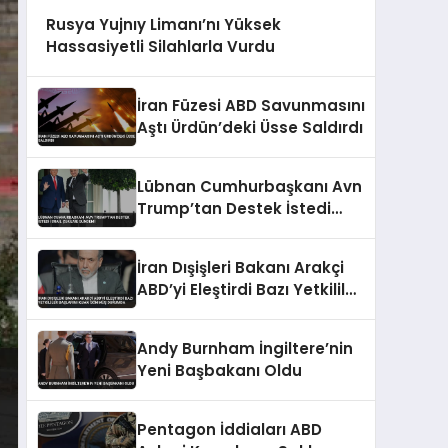
Rusya Yujnıy Limanı’nı Yüksek
Hassasiyetli Silahlarla Vurdu
İran Füzesi ABD Savunmasını
Aştı Ürdün’deki Üsse Saldırdı
Lübnan Cumhurbaşkanı Avn
Trump’tan Destek İstedi
İsrail Çekilme Gündemi
İran Dışişleri Bakanı Arakçi
ABD’yi Eleştirdi Bazı Yetkililer
Başlarını Kuma Gömmüş
Durumda
Andy Burnham İngiltere’nin
Yeni Başbakanı Oldu
Pentagon İddiaları ABD