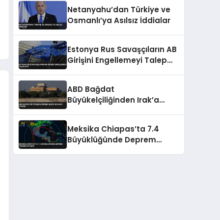
Teyakkuzda
Netanyahu’dan Türkiye ve
Osmanlı’ya Asılsız İddialar
Estonya Rus Savaşçıların AB
Girişini Engellemeyi Talep
Etti
ABD Bağdat
Büyükelçiliğinden Irak’a
Seyahat Uyarısı
Meksika Chiapas’ta 7.4
Büyüklüğünde Deprem
Tsunami Uyarısı