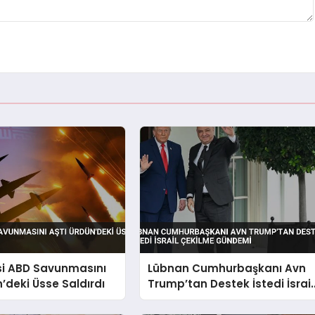
si ABD Savunmasını
Lübnan Cumhurbaşkanı Avn
n’deki Üsse Saldırdı
Trump’tan Destek İstedi İsrail
Çekilme Gündemi