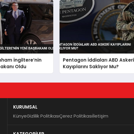
ham İngiltere’nin
Pentagon İddiaları ABD Asker
bakanı Oldu
Kayıplarını Saklıyor Mu?
KURUMSAL
Künye
Gizlilik Politikası
Çerez Politikası
İletişim
KATEGORİLER