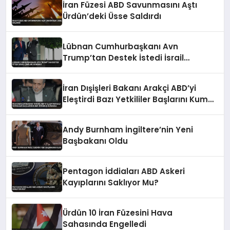
İran Füzesi ABD Savunmasını Aştı
Ürdün’deki Üsse Saldırdı
Lübnan Cumhurbaşkanı Avn
Trump’tan Destek İstedi İsrail
Çekilme Gündemi
İran Dışişleri Bakanı Arakçi ABD’yi
Eleştirdi Bazı Yetkililer Başlarını Kuma
Gömmüş Durumda
Andy Burnham İngiltere’nin Yeni
Başbakanı Oldu
Pentagon İddiaları ABD Askeri
Kayıplarını Saklıyor Mu?
Ürdün 10 İran Füzesini Hava
Sahasında Engelledi