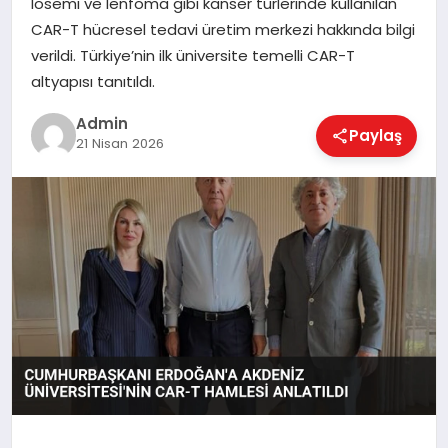
lösemi ve lenfoma gibi kanser türlerinde kullanılan
EKONOMI
CAR-T hücresel tedavi üretim merkezi hakkında bilgi
verildi. Türkiye’nin ilk üniversite temelli CAR-T
altyapısı tanıtıldı.
MAGAZIN
Admin
Paylaş
21 Nisan 2026
SAĞLIK
SPOR
TEKNOLOJI