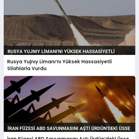
Rusya Yujnıy Limanı’nı Yüksek Hassasiyetli
Silahlarla Vurdu
İran Füzesi ABD Savunmasını Aştı Ürdün’deki Üsse