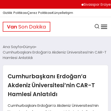
Sivasspor Erciyes Kam
Gizlilik Politikası
Çerez Politikası
Künye
İletişim
Van
Son Dakika
Ana Sayfa
Dünya
Cumhurbaşkanı Erdoğan’a Akdeniz Üniversitesi’nin CAR-T
Hamlesi Anlatıldı
GÜNDEM
Cumhurbaşkanı Erdoğan’a
DÜNYA
Akdeniz Üniversitesi’nin CAR-T
Hamlesi Anlatıldı
EĞITIM
Cumhurbaşkanı Erdoğan’a Akdeniz Üniversitesi’nin