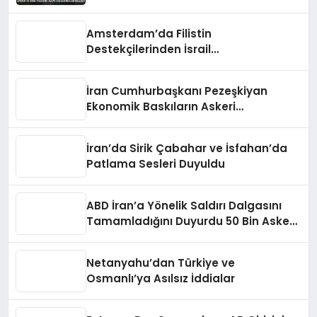
Amsterdam’da Filistin
Destekçilerinden İsrail
Hapishanelerindeki Doktor İçin
Yürüyüş
İran Cumhurbaşkanı Pezeşkiyan
Ekonomik Baskıların Askeri
Kazanımları Tehdit Ettiğini Belirtti
İran’da Sirik Çabahar ve İsfahan’da
Patlama Sesleri Duyuldu
ABD İran’a Yönelik Saldırı Dalgasını
Tamamladığını Duyurdu 50 Bin Asker
Teyakkuzda
Netanyahu’dan Türkiye ve
Osmanlı’ya Asılsız İddialar