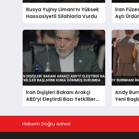
Rusya Yujnıy Limanı’nı Yüksek
İran Füze
Hassasiyetli Silahlarla Vurdu
Aştı Ürdü
İran Dışişleri Bakanı Arakçi
Andy Burn
ABD’yi Eleştirdi Bazı Yetkililer
Yeni Baş
Başlarını Kuma Gömmüş
Durumda
Haberin Doğru Adresi