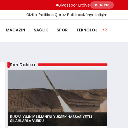
Sivasspor Erciyes Kampı’nda Güç Depoluyo
19:40:14
Gizlilik Politikası
Çerez Politikası
Künye
İletişim
MAGAZIN
SAĞLIK
SPOR
TEKNOLOJI
Son Dakika