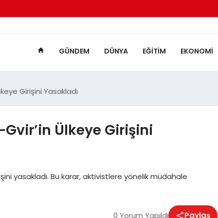
GÜNDEM
DÜNYA
EĞITIM
EKONOMI
lkeye Girişini Yasakladı
Gvir’in Ülkeye Girişini
rişini yasakladı. Bu karar, aktivistlere yönelik müdahale
0 Yorum Yapıldı
Paylaş