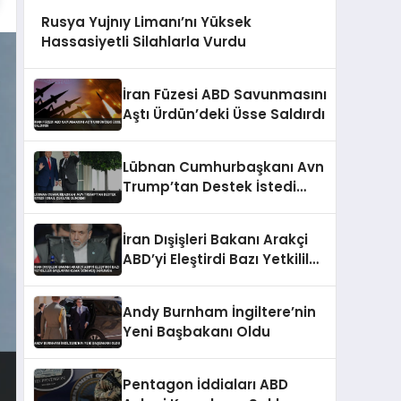
Rusya Yujnıy Limanı’nı Yüksek
Hassasiyetli Silahlarla Vurdu
İran Füzesi ABD Savunmasını
Aştı Ürdün’deki Üsse Saldırdı
Lübnan Cumhurbaşkanı Avn
Trump’tan Destek İstedi
İsrail Çekilme Gündemi
İran Dışişleri Bakanı Arakçi
ABD’yi Eleştirdi Bazı Yetkililer
Başlarını Kuma Gömmüş
Durumda
Andy Burnham İngiltere’nin
Yeni Başbakanı Oldu
Pentagon İddiaları ABD