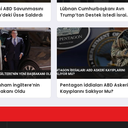
si ABD Savunmasını
Lübnan Cumhurbaşkanı Avn
n’deki Üsse Saldırdı
Trump’tan Destek İstedi İsrail
Çekilme Gündemi
ham İngiltere’nin
Pentagon İddiaları ABD Asker
bakanı Oldu
Kayıplarını Saklıyor Mu?