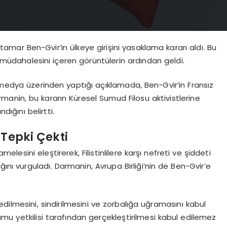
ı Itamar Ben-Gvir’in ülkeye girişini yasaklama kararı aldı. Bu
rt müdahalesini içeren görüntülerin ardından geldi.
 medya üzerinden yaptığı açıklamada, Ben-Gvir’in Fransız
armanin, bu kararın Küresel Sumud Filosu aktivistlerine
dığını belirtti.
 Tepki Çekti
elesini eleştirerek, Filistinlilere karşı nefreti ve şiddeti
ğını vurguladı. Darmanin, Avrupa Birliği’nin de Ben-Gvir’e
t edilmesini, sindirilmesini ve zorbalığa uğramasını kabul
mu yetkilisi tarafından gerçekleştirilmesi kabul edilemez