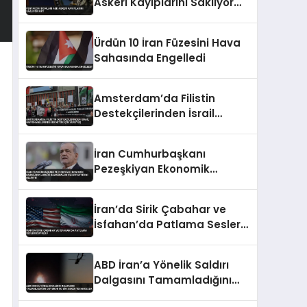
Askeri Kayıplarını Saklıyor
Mu?
Ürdün 10 İran Füzesini Hava
Sahasında Engelledi
Amsterdam’da Filistin
Destekçilerinden İsrail
Hapishanelerindeki Doktor
İçin Yürüyüş
İran Cumhurbaşkanı
Pezeşkiyan Ekonomik
Baskıların Askeri
Kazanımları Tehdit Ettiğini
İran’da Sirik Çabahar ve
Belirtti
İsfahan’da Patlama Sesleri
Duyuldu
ABD İran’a Yönelik Saldırı
Dalgasını Tamamladığını
Duyurdu 50 Bin Asker