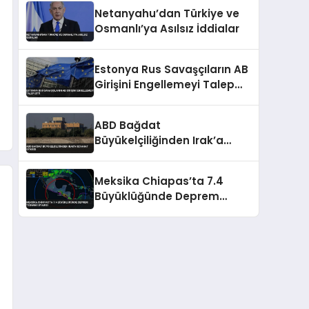
Teyakkuzda
Netanyahu’dan Türkiye ve
Osmanlı’ya Asılsız İddialar
Estonya Rus Savaşçıların AB
Girişini Engellemeyi Talep
Etti
ABD Bağdat
Büyükelçiliğinden Irak’a
Seyahat Uyarısı
Meksika Chiapas’ta 7.4
Büyüklüğünde Deprem
Tsunami Uyarısı