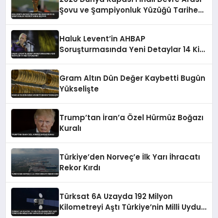
Şovu ve Şampiyonluk Yüzüğü Tarihe
Geçiyor
Haluk Levent’in AHBAP
Soruşturmasında Yeni Detaylar 14 Kişi
Tutuklandı
Gram Altın Dün Değer Kaybetti Bugün
Yükselişte
Trump’tan İran’a Özel Hürmüz Boğazı
Kuralı
Türkiye’den Norveç’e İlk Yarı İhracatı
Rekor Kırdı
Türksat 6A Uzayda 192 Milyon
Kilometreyi Aştı Türkiye’nin Milli Uydu
Kapasitesi Güçleniyor