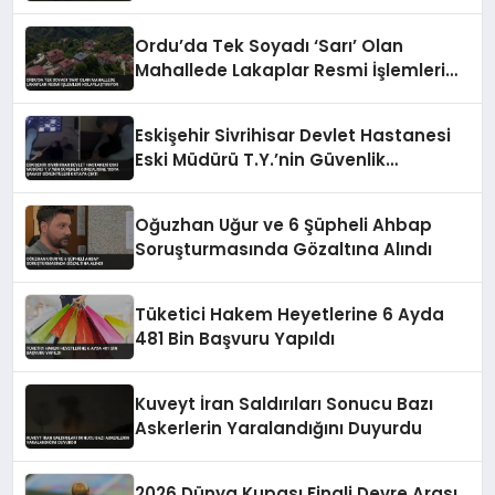
Ordu’da Tek Soyadı ‘Sarı’ Olan
Mahallede Lakaplar Resmi İşlemleri
Kolaylaştırıyor
Eskişehir Sivrihisar Devlet Hastanesi
Eski Müdürü T.Y.’nin Güvenlik
Görevlisine ‘Sopa Şakası’ Görüntüleri
Ortaya Çıktı
Oğuzhan Uğur ve 6 Şüpheli Ahbap
Soruşturmasında Gözaltına Alındı
Tüketici Hakem Heyetlerine 6 Ayda
481 Bin Başvuru Yapıldı
Kuveyt İran Saldırıları Sonucu Bazı
Askerlerin Yaralandığını Duyurdu
2026 Dünya Kupası Finali Devre Arası