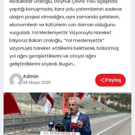
Abdulkadir Uraloğlu, Göynük Çevre Yolu açılışında
EKONOMI
yaptığı konuşmada, kara yolu yatırımlarının sadece
ulaşım projesi olmadığını, aynı zamanda şehirlerin,
ekonomilerin ve kültürlerin can damarı olduğunu
MAGAZIN
vurguladı. Yol Medeniyettir Vizyonuyla Hareket
Ediyoruz Bakan Uraloğlu, “Yol medeniyettir”
vizyonuyla hareket ettiklerini belirterek, bölünmüş
SAĞLIK
yol ağını genişlettiklerini ve otoyol ağını
geliştirdiklerini söyledi. Bugün…
SPOR
Admin
Paylaş
26 Mayıs 2025
TEKNOLOJI