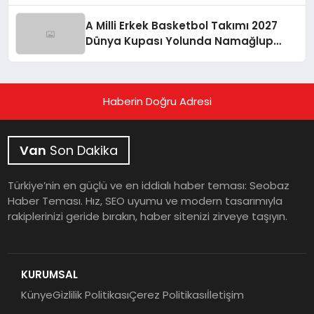
A Milli Erkek Basketbol Takımı 2027
Dünya Kupası Yolunda Namağlup
İkinci Tura Yükseldi
Haberin Doğru Adresi
Van
Son Dakika
Türkiye’nin en güçlü ve en iddialı haber teması: Seobaz
Haber Teması. Hız, SEO uyumu ve modern tasarımıyla
rakiplerinizi geride bırakın, haber sitenizi zirveye taşıyın.
KURUMSAL
Künye
Gizlilik Politikası
Çerez Politikası
İletişim