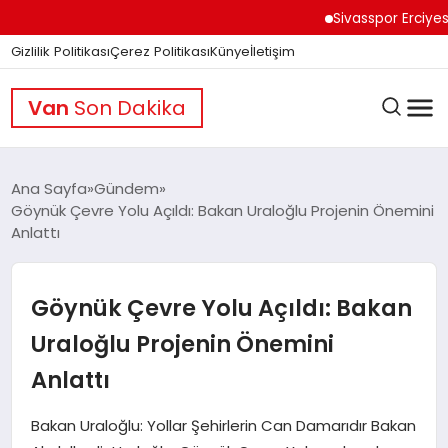
Sivasspor Erciyes Kamp
Gizlilik Politikası
Çerez Politikası
Künye
İletişim
Van
Son Dakika
Ana Sayfa
Gündem
Göynük Çevre Yolu Açıldı: Bakan Uraloğlu Projenin Önemini
Anlattı
GÜNDEM
Göynük Çevre Yolu Açıldı: Bakan
DÜNYA
Uraloğlu Projenin Önemini
Anlattı
EĞITIM
Bakan Uraloğlu: Yollar Şehirlerin Can Damarıdır Bakan