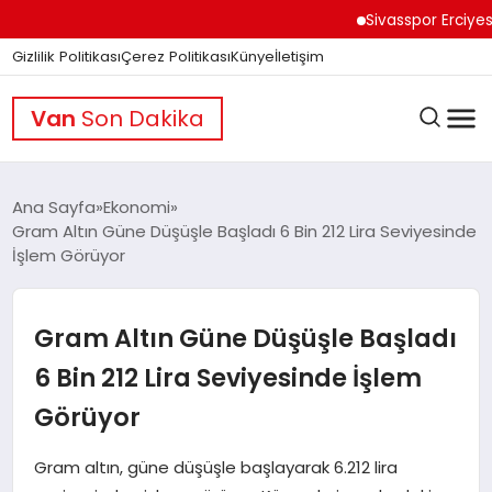
Sivasspor Erciyes Kamp
Gizlilik Politikası
Çerez Politikası
Künye
İletişim
Van
Son Dakika
Ana Sayfa
Ekonomi
Gram Altın Güne Düşüşle Başladı 6 Bin 212 Lira Seviyesinde
İşlem Görüyor
GÜNDEM
Gram Altın Güne Düşüşle Başladı
DÜNYA
6 Bin 212 Lira Seviyesinde İşlem
Görüyor
EĞITIM
Gram altın, güne düşüşle başlayarak 6.212 lira