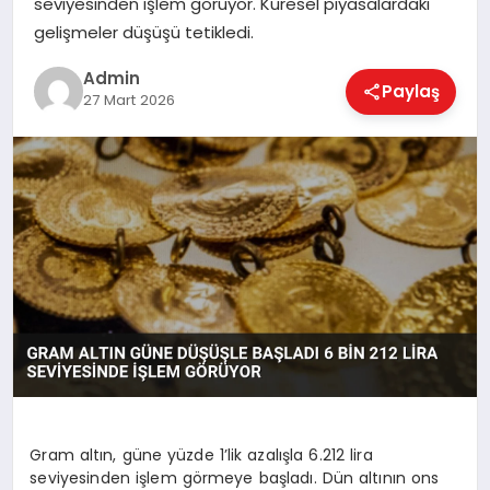
seviyesinden işlem görüyor. Küresel piyasalardaki
EKONOMI
gelişmeler düşüşü tetikledi.
Admin
Paylaş
MAGAZIN
27 Mart 2026
SAĞLIK
SPOR
TEKNOLOJI
Gram altın, güne yüzde 1’lik azalışla 6.212 lira
seviyesinden işlem görmeye başladı. Dün altının ons