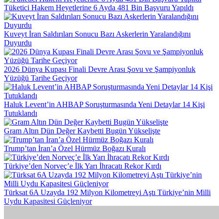
Tüketici Hakem Heyetlerine 6 Ayda 481 Bin Başvuru Yapıldı
Kuveyt İran Saldırıları Sonucu Bazı Askerlerin Yaralandığını
Duyurdu
2026 Dünya Kupası Finali Devre Arası Şovu ve Şampiyonluk
Yüzüğü Tarihe Geçiyor
Haluk Levent’in AHBAP Soruşturmasında Yeni Detaylar 14 Kişi
Tutuklandı
Gram Altın Dün Değer Kaybetti Bugün Yükselişte
Trump’tan İran’a Özel Hürmüz Boğazı Kuralı
Türkiye’den Norveç’e İlk Yarı İhracatı Rekor Kırdı
Türksat 6A Uzayda 192 Milyon Kilometreyi Aştı Türkiye’nin Milli
Uydu Kapasitesi Güçleniyor