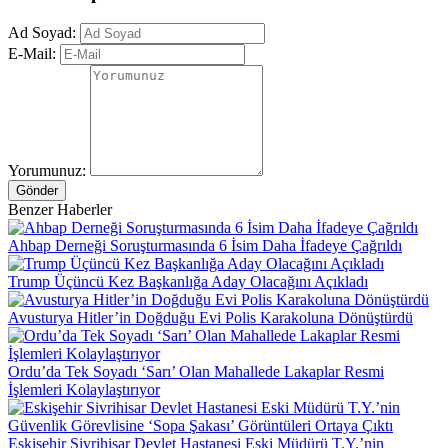
Ad Soyad:
E-Mail:
Yorumunuz:
Gönder
Benzer Haberler
Ahbap Derneği Soruşturmasında 6 İsim Daha İfadeye Çağrıldı
Trump Üçüncü Kez Başkanlığa Aday Olacağını Açıkladı
Avusturya Hitler’in Doğduğu Evi Polis Karakoluna Dönüştürdü
Ordu’da Tek Soyadı ‘Sarı’ Olan Mahallede Lakaplar Resmi
İşlemleri Kolaylaştırıyor
Eskişehir Sivrihisar Devlet Hastanesi Eski Müdürü T.Y.’nin