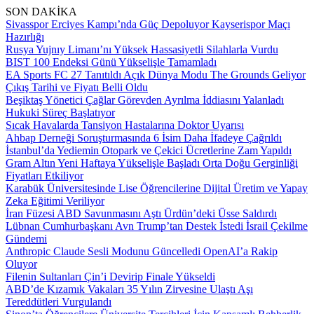
SON DAKİKA
Sivasspor Erciyes Kampı’nda Güç Depoluyor Kayserispor Maçı
Hazırlığı
Rusya Yujnıy Limanı’nı Yüksek Hassasiyetli Silahlarla Vurdu
BIST 100 Endeksi Günü Yükselişle Tamamladı
EA Sports FC 27 Tanıtıldı Açık Dünya Modu The Grounds Geliyor
Çıkış Tarihi ve Fiyatı Belli Oldu
Beşiktaş Yönetici Çağlar Görevden Ayrılma İddiasını Yalanladı
Hukuki Süreç Başlatıyor
Sıcak Havalarda Tansiyon Hastalarına Doktor Uyarısı
Ahbap Derneği Soruşturmasında 6 İsim Daha İfadeye Çağrıldı
İstanbul’da Yediemin Otopark ve Çekici Ücretlerine Zam Yapıldı
Gram Altın Yeni Haftaya Yükselişle Başladı Orta Doğu Gerginliği
Fiyatları Etkiliyor
Karabük Üniversitesinde Lise Öğrencilerine Dijital Üretim ve Yapay
Zeka Eğitimi Veriliyor
İran Füzesi ABD Savunmasını Aştı Ürdün’deki Üsse Saldırdı
Lübnan Cumhurbaşkanı Avn Trump’tan Destek İstedi İsrail Çekilme
Gündemi
Anthropic Claude Sesli Modunu Güncelledi OpenAI’a Rakip
Oluyor
Filenin Sultanları Çin’i Devirip Finale Yükseldi
ABD’de Kızamık Vakaları 35 Yılın Zirvesine Ulaştı Aşı
Tereddütleri Vurgulandı