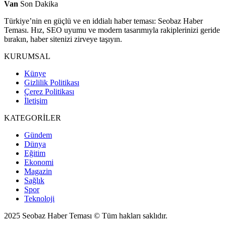
Van
Son Dakika
Türkiye’nin en güçlü ve en iddialı haber teması: Seobaz Haber
Teması. Hız, SEO uyumu ve modern tasarımıyla rakiplerinizi geride
bırakın, haber sitenizi zirveye taşıyın.
KURUMSAL
Künye
Gizlilik Politikası
Çerez Politikası
İletişim
KATEGORİLER
Gündem
Dünya
Eğitim
Ekonomi
Magazin
Sağlık
Spor
Teknoloji
2025 Seobaz Haber Teması © Tüm hakları saklıdır.