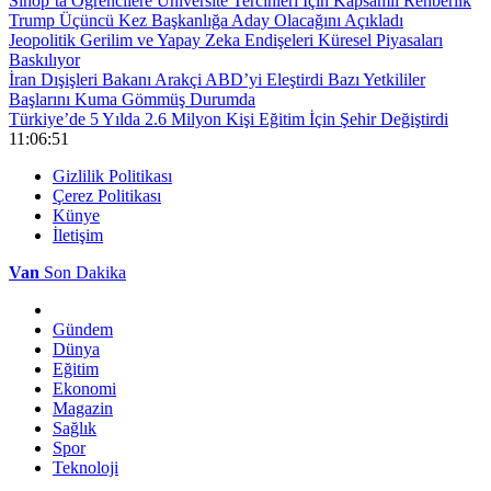
Sinop’ta Öğrencilere Üniversite Tercihleri İçin Kapsamlı Rehberlik
Trump Üçüncü Kez Başkanlığa Aday Olacağını Açıkladı
Jeopolitik Gerilim ve Yapay Zeka Endişeleri Küresel Piyasaları
Baskılıyor
İran Dışişleri Bakanı Arakçi ABD’yi Eleştirdi Bazı Yetkililer
Başlarını Kuma Gömmüş Durumda
Türkiye’de 5 Yılda 2.6 Milyon Kişi Eğitim İçin Şehir Değiştirdi
11:06:51
Gizlilik Politikası
Çerez Politikası
Künye
İletişim
Van
Son Dakika
Gündem
Dünya
Eğitim
Ekonomi
Magazin
Sağlık
Spor
Teknoloji