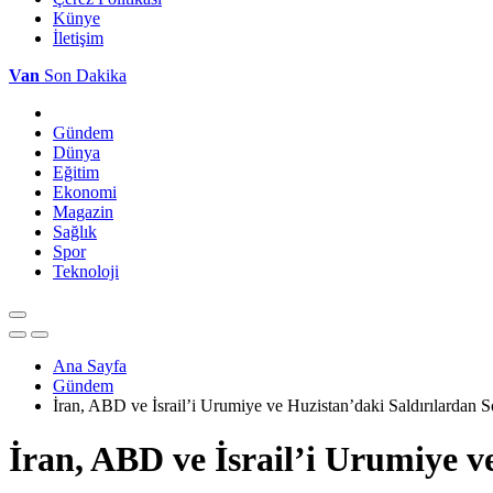
Künye
İletişim
Van
Son Dakika
Gündem
Dünya
Eğitim
Ekonomi
Magazin
Sağlık
Spor
Teknoloji
Ana Sayfa
Gündem
İran, ABD ve İsrail’i Urumiye ve Huzistan’daki Saldırılardan 
İran, ABD ve İsrail’i Urumiye 