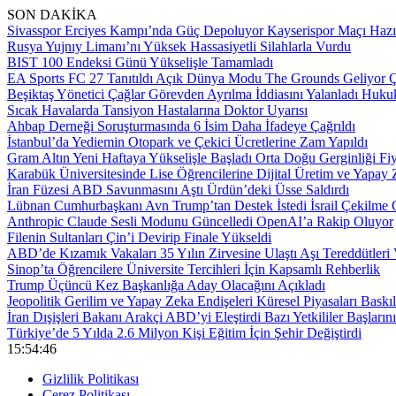
SON DAKİKA
Sivasspor Erciyes Kampı’nda Güç Depoluyor Kayserispor Maçı Hazır
Rusya Yujnıy Limanı’nı Yüksek Hassasiyetli Silahlarla Vurdu
BIST 100 Endeksi Günü Yükselişle Tamamladı
EA Sports FC 27 Tanıtıldı Açık Dünya Modu The Grounds Geliyor Çık
Beşiktaş Yönetici Çağlar Görevden Ayrılma İddiasını Yalanladı Hukuk
Sıcak Havalarda Tansiyon Hastalarına Doktor Uyarısı
Ahbap Derneği Soruşturmasında 6 İsim Daha İfadeye Çağrıldı
İstanbul’da Yediemin Otopark ve Çekici Ücretlerine Zam Yapıldı
Gram Altın Yeni Haftaya Yükselişle Başladı Orta Doğu Gerginliği Fiya
Karabük Üniversitesinde Lise Öğrencilerine Dijital Üretim ve Yapay 
İran Füzesi ABD Savunmasını Aştı Ürdün’deki Üsse Saldırdı
Lübnan Cumhurbaşkanı Avn Trump’tan Destek İstedi İsrail Çekilme
Anthropic Claude Sesli Modunu Güncelledi OpenAI’a Rakip Oluyor
Filenin Sultanları Çin’i Devirip Finale Yükseldi
ABD’de Kızamık Vakaları 35 Yılın Zirvesine Ulaştı Aşı Tereddütleri
Sinop’ta Öğrencilere Üniversite Tercihleri İçin Kapsamlı Rehberlik
Trump Üçüncü Kez Başkanlığa Aday Olacağını Açıkladı
Jeopolitik Gerilim ve Yapay Zeka Endişeleri Küresel Piyasaları Baskıl
İran Dışişleri Bakanı Arakçi ABD’yi Eleştirdi Bazı Yetkililer Baş
Türkiye’de 5 Yılda 2.6 Milyon Kişi Eğitim İçin Şehir Değiştirdi
15:54:47
Gizlilik Politikası
Çerez Politikası