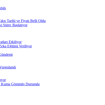
lığı
ış Tarihi ve Fiyatı Belli Oldu
i Süreç Başlatıyor
tları Etkiliyor
Zeka Eğitimi Veriliyor
 Gündemi
 Vurgulandı
ıyor
larını Kuma Gömmüş Durumda