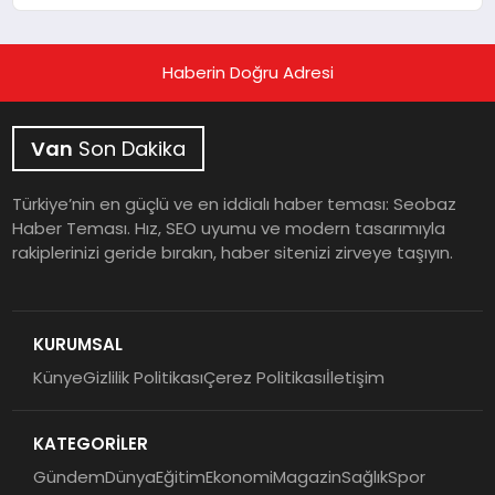
Uyarısı
Haberin Doğru Adresi
Van
Son Dakika
Türkiye’nin en güçlü ve en iddialı haber teması: Seobaz
Haber Teması. Hız, SEO uyumu ve modern tasarımıyla
rakiplerinizi geride bırakın, haber sitenizi zirveye taşıyın.
KURUMSAL
Künye
Gizlilik Politikası
Çerez Politikası
İletişim
KATEGORİLER
Gündem
Dünya
Eğitim
Ekonomi
Magazin
Sağlık
Spor