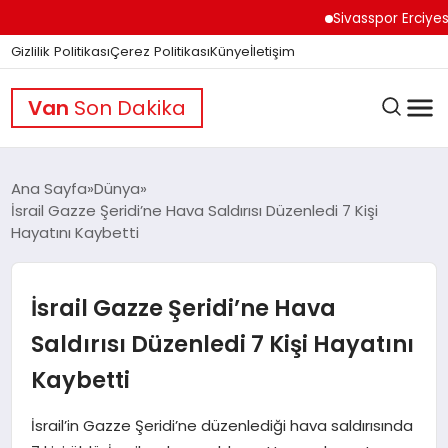
Sivasspor Erciyes Kamp
Gizlilik Politikası
Çerez Politikası
Künye
İletişim
Van
Son Dakika
Ana Sayfa
Dünya
İsrail Gazze Şeridi’ne Hava Saldırısı Düzenledi 7 Kişi
Hayatını Kaybetti
GÜNDEM
İsrail Gazze Şeridi’ne Hava
DÜNYA
Saldırısı Düzenledi 7 Kişi Hayatını
Kaybetti
EĞITIM
İsrail’in Gazze Şeridi’ne düzenlediği hava saldırısında