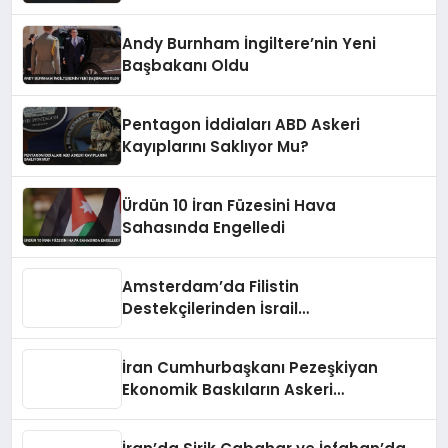
Gömmüş Durumda
Andy Burnham İngiltere’nin Yeni
Başbakanı Oldu
Pentagon İddiaları ABD Askeri
Kayıplarını Saklıyor Mu?
Ürdün 10 İran Füzesini Hava
Sahasında Engelledi
Amsterdam’da Filistin
Destekçilerinden İsrail
Hapishanelerindeki Doktor İçin
Yürüyüş
İran Cumhurbaşkanı Pezeşkiyan
Ekonomik Baskıların Askeri
Kazanımları Tehdit Ettiğini Belirtti