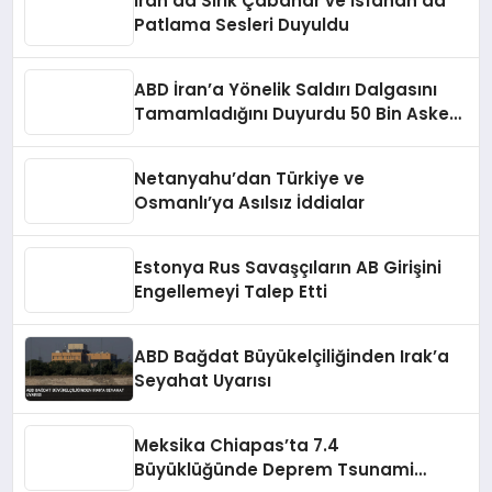
İran’da Sirik Çabahar ve İsfahan’da
Patlama Sesleri Duyuldu
ABD İran’a Yönelik Saldırı Dalgasını
Tamamladığını Duyurdu 50 Bin Asker
Teyakkuzda
Netanyahu’dan Türkiye ve
Osmanlı’ya Asılsız İddialar
Estonya Rus Savaşçıların AB Girişini
Engellemeyi Talep Etti
ABD Bağdat Büyükelçiliğinden Irak’a
Seyahat Uyarısı
Meksika Chiapas’ta 7.4
Büyüklüğünde Deprem Tsunami