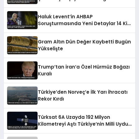
Geçiyor
Haluk Levent’in AHBAP
Soruşturmasında Yeni Detaylar 14 Kişi
Tutuklandı
Gram Altın Dün Değer Kaybetti Bugün
Yükselişte
Trump’tan İran’a Özel Hürmüz Boğazı
Kuralı
Türkiye’den Norveç’e İlk Yarı İhracatı
Rekor Kırdı
Türksat 6A Uzayda 192 Milyon
Kilometreyi Aştı Türkiye’nin Milli Uydu
Kapasitesi Güçleniyor