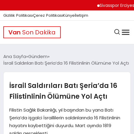
Sivasspor Erciyes Kamp
Gizlilik Politikası
Çerez Politikası
Künye
İletişim
Van
Son Dakika
Ana Sayfa
Gündem
İsrail Saldırıları Batı Şeria’da 16 Filistinlinin Ölümüne Yol Açtı
GÜNDEM
İsrail Saldırıları Batı Şeria’da 16
DÜNYA
Filistinlinin Ölümüne Yol Açtı
Filistin Sağlık Bakanlığı, yıl başından bu yana Batı
EĞITIM
Şeria’da işgalci İsraillilerin saldırılarında 16 Filistinlinin
hayatını kaybettiğini duyurdu. Mart ayında 1819
saldırı gerçekleşti.