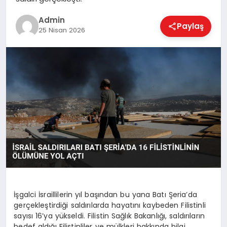
EKONOMI
Admin
Paylaş
25 Nisan 2026
MAGAZIN
SAĞLIK
SPOR
TEKNOLOJI
İşgalci İsraillilerin yıl başından bu yana Batı Şeria’da
gerçekleştirdiği saldırılarda hayatını kaybeden Filistinli
sayısı 16’ya yükseldi. Filistin Sağlık Bakanlığı, saldırıların
hedef aldığı Filistinliler ve mülkleri hakkında bilgi