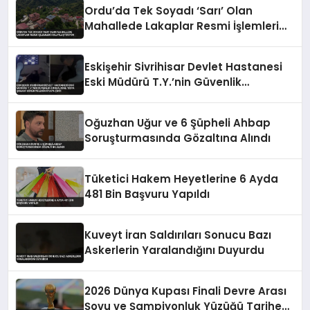
Ordu’da Tek Soyadı ‘Sarı’ Olan
Mahallede Lakaplar Resmi İşlemleri
Kolaylaştırıyor
Eskişehir Sivrihisar Devlet Hastanesi
Eski Müdürü T.Y.’nin Güvenlik
Görevlisine ‘Sopa Şakası’ Görüntüleri
Ortaya Çıktı
Oğuzhan Uğur ve 6 Şüpheli Ahbap
Soruşturmasında Gözaltına Alındı
Tüketici Hakem Heyetlerine 6 Ayda
481 Bin Başvuru Yapıldı
Kuveyt İran Saldırıları Sonucu Bazı
Askerlerin Yaralandığını Duyurdu
2026 Dünya Kupası Finali Devre Arası
Şovu ve Şampiyonluk Yüzüğü Tarihe