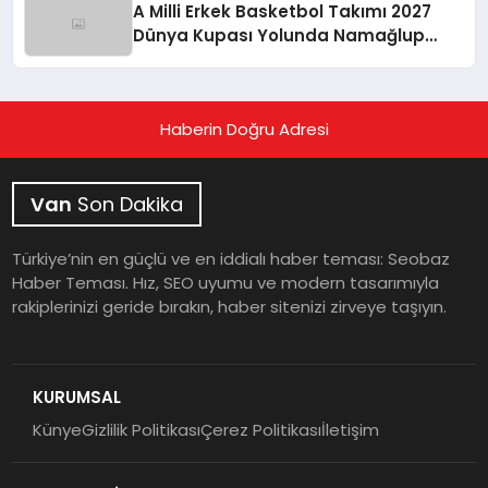
A Milli Erkek Basketbol Takımı 2027
Dünya Kupası Yolunda Namağlup
İkinci Tura Yükseldi
Haberin Doğru Adresi
Van
Son Dakika
Türkiye’nin en güçlü ve en iddialı haber teması: Seobaz
Haber Teması. Hız, SEO uyumu ve modern tasarımıyla
rakiplerinizi geride bırakın, haber sitenizi zirveye taşıyın.
KURUMSAL
Künye
Gizlilik Politikası
Çerez Politikası
İletişim