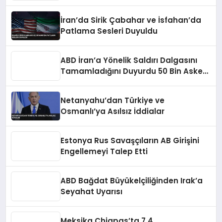
Kazanımları Tehdit Ettiğini Belirtti
İran’da Sirik Çabahar ve İsfahan’da
Patlama Sesleri Duyuldu
ABD İran’a Yönelik Saldırı Dalgasını
Tamamladığını Duyurdu 50 Bin Asker
Teyakkuzda
Netanyahu’dan Türkiye ve
Osmanlı’ya Asılsız İddialar
Estonya Rus Savaşçıların AB Girişini
Engellemeyi Talep Etti
ABD Bağdat Büyükelçiliğinden Irak’a
Seyahat Uyarısı
Meksika Chiapas’ta 7.4