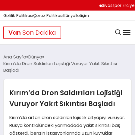
Sivasspor Erciyes Kamp
Gizlilik Politikası
Çerez Politikası
Künye
İletişim
Van
Son Dakika
Ana Sayfa
Dünya
Kırım’da Dron Saldırıları Lojistiği Vuruyor Yakıt Sıkıntısı
Başladı
GÜNDEM
Kırım’da Dron Saldırıları Lojistiği
DÜNYA
Vuruyor Yakıt Sıkıntısı Başladı
EĞITIM
Kırım’da artan dron saldırıları lojistik altyapıyı vuruyor.
Rusya kontrolündeki yarımadada yakıt sıkıntısı baş
gösterdi, benzin istasyonlarında uzun kuyruklar