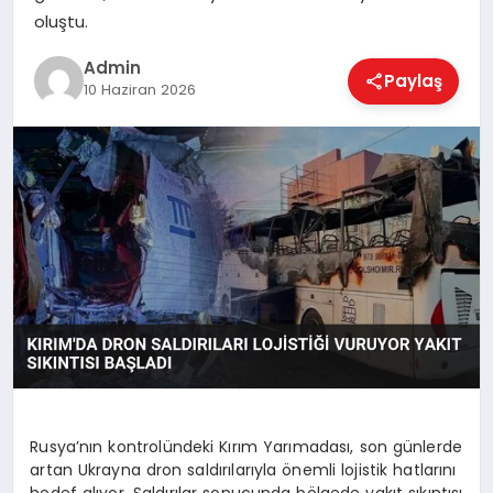
EKONOMI
oluştu.
Admin
Paylaş
10 Haziran 2026
MAGAZIN
SAĞLIK
SPOR
TEKNOLOJI
Rusya’nın kontrolündeki Kırım Yarımadası, son günlerde
artan Ukrayna dron saldırılarıyla önemli lojistik hatlarını
hedef alıyor. Saldırılar sonucunda bölgede yakıt sıkıntısı