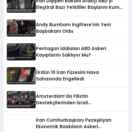
İran Dışişleri Bakanı Arakçi ABD’yi
Eleştirdi Bazı Yetkililer Başlarını Kuma
Gömmüş Durumda
Andy Burnham İngiltere’nin Yeni
Başbakanı Oldu
Pentagon İddiaları ABD Askeri
Kayıplarını Saklıyor Mu?
Ürdün 10 İran Füzesini Hava
Sahasında Engelledi
Amsterdam’da Filistin
Destekçilerinden İsrail
Hapishanelerindeki Doktor İçin
Yürüyüş
İran Cumhurbaşkanı Pezeşkiyan
Ekonomik Baskıların Askeri