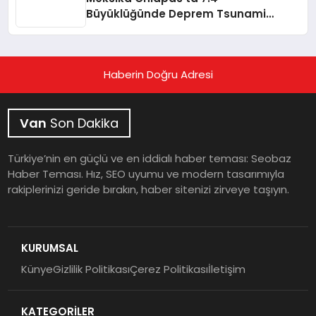
Büyüklüğünde Deprem Tsunami
Uyarısı
Haberin Doğru Adresi
Van
Son Dakika
Türkiye’nin en güçlü ve en iddialı haber teması: Seobaz
Haber Teması. Hız, SEO uyumu ve modern tasarımıyla
rakiplerinizi geride bırakın, haber sitenizi zirveye taşıyın.
KURUMSAL
Künye
Gizlilik Politikası
Çerez Politikası
İletişim
KATEGORİLER