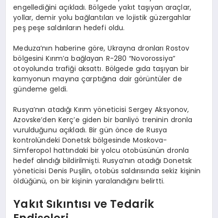
engellediğini açıkladı. Bölgede yakıt taşıyan araçlar,
yollar, demir yolu bağlantıları ve lojistik güzergahlar
peş peşe saldırıların hedefi oldu.
Meduza’nın haberine göre, Ukrayna dronları Rostov
bölgesini Kırım’a bağlayan R-280 “Novorossiya”
otoyolunda trafiği aksattı. Bölgede gıda taşıyan bir
kamyonun mayına çarptığına dair görüntüler de
gündeme geldi.
Rusya’nın atadığı Kırım yöneticisi Sergey Aksyonov,
Azovske’den Kerç’e giden bir banliyö treninin dronla
vurulduğunu açıkladı. Bir gün önce de Rusya
kontrolündeki Donetsk bölgesinde Moskova-
Simferopol hattındaki bir yolcu otobüsünün dronla
hedef alındığı bildirilmişti. Rusya’nın atadığı Donetsk
yöneticisi Denis Puşilin, otobüs saldırısında sekiz kişinin
öldüğünü, on bir kişinin yaralandığını belirtti.
Yakıt Sıkıntısı ve Tedarik