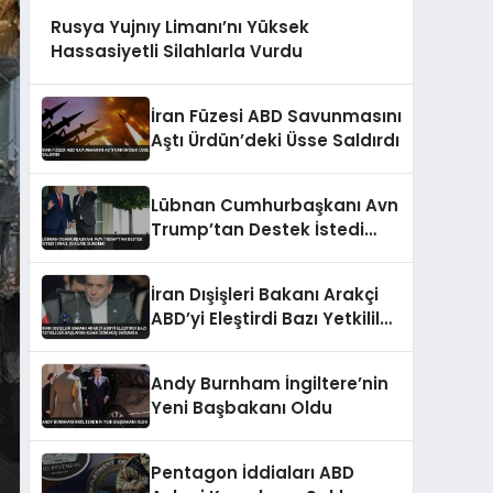
Rusya Yujnıy Limanı’nı Yüksek
Hassasiyetli Silahlarla Vurdu
İran Füzesi ABD Savunmasını
Aştı Ürdün’deki Üsse Saldırdı
Lübnan Cumhurbaşkanı Avn
Trump’tan Destek İstedi
İsrail Çekilme Gündemi
İran Dışişleri Bakanı Arakçi
ABD’yi Eleştirdi Bazı Yetkililer
Başlarını Kuma Gömmüş
Durumda
Andy Burnham İngiltere’nin
Yeni Başbakanı Oldu
Pentagon İddiaları ABD