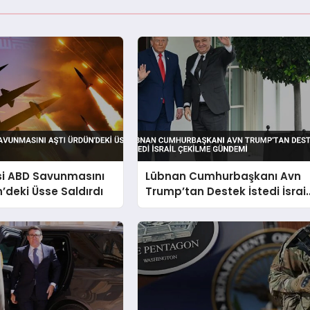
si ABD Savunmasını
Lübnan Cumhurbaşkanı Avn
n’deki Üsse Saldırdı
Trump’tan Destek İstedi İsrail
Çekilme Gündemi