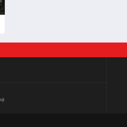
i
oji