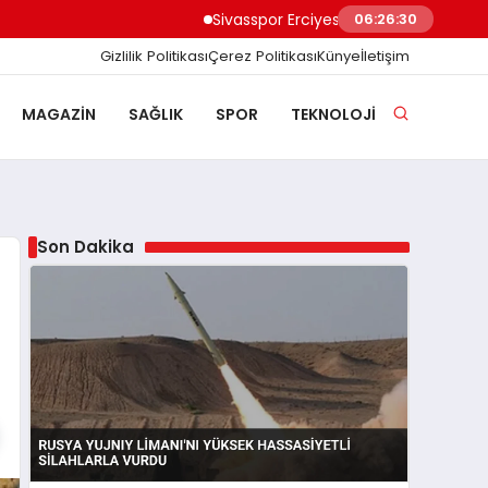
Sivasspor Erciyes Kampı’nda Güç Depoluyor 
06:26:31
Gizlilik Politikası
Çerez Politikası
Künye
İletişim
MAGAZIN
SAĞLIK
SPOR
TEKNOLOJI
Son Dakika