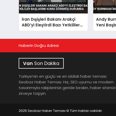
İran Dışişleri Bakanı Arakçi
Andy Burn
ABD’yi Eleştirdi Bazı Yetkililer
Yeni Baş
Başlarını Kuma Gömmüş
Durumda
Haberin Doğru Adresi
Van
Son Dakika
Türkiye’nin en güçlü ve en iddialı haber teması:
Seobaz Haber Teması. Hız, SEO uyumu ve modern
tasarımıyla rakiplerinizi geride bırakın, haber sitenizi
zirveye taşıyın.
2025 Seobaz Haber Teması © Tüm hakları saklıdır.