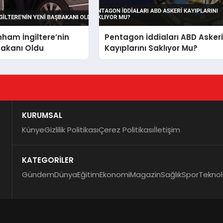
ham İngiltere’nin
Pentagon İddiaları ABD Asker
bakanı Oldu
Kayıplarını Saklıyor Mu?
KURUMSAL
Künye
Gizlilik Politikası
Çerez Politikası
İletişim
KATEGORİLER
Gündem
Dünya
Eğitim
Ekonomi
Magazin
Sağlık
Spor
Teknol