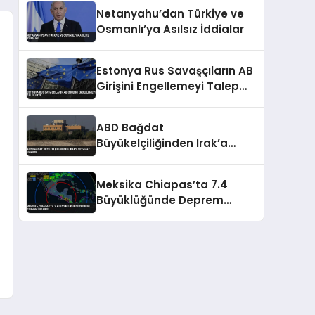
Teyakkuzda
Netanyahu’dan Türkiye ve
Osmanlı’ya Asılsız İddialar
Estonya Rus Savaşçıların AB
Girişini Engellemeyi Talep
Etti
ABD Bağdat
Büyükelçiliğinden Irak’a
Seyahat Uyarısı
Meksika Chiapas’ta 7.4
Büyüklüğünde Deprem
Tsunami Uyarısı