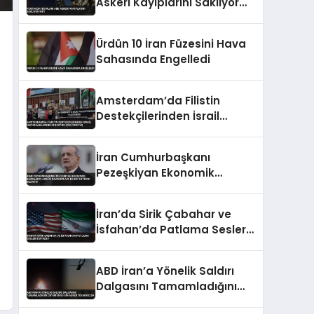
Askeri Kayıplarını Saklıyor
Mu?
Ürdün 10 İran Füzesini Hava
Sahasında Engelledi
Amsterdam’da Filistin
Destekçilerinden İsrail
Hapishanelerindeki Doktor
İçin Yürüyüş
İran Cumhurbaşkanı
Pezeşkiyan Ekonomik
Baskıların Askeri
Kazanımları Tehdit Ettiğini
İran’da Sirik Çabahar ve
Belirtti
İsfahan’da Patlama Sesleri
Duyuldu
ABD İran’a Yönelik Saldırı
Dalgasını Tamamladığını
Duyurdu 50 Bin Asker