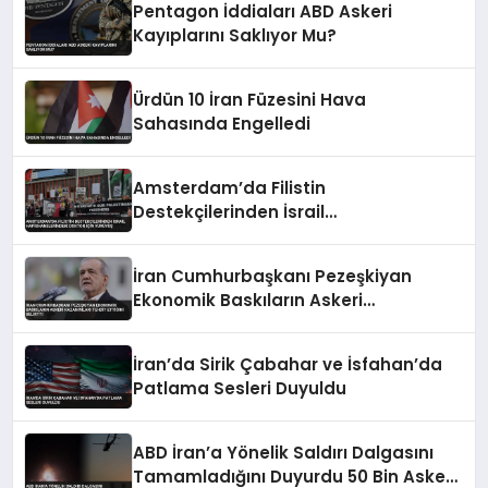
Pentagon İddiaları ABD Askeri
Kayıplarını Saklıyor Mu?
Ürdün 10 İran Füzesini Hava
Sahasında Engelledi
Amsterdam’da Filistin
Destekçilerinden İsrail
Hapishanelerindeki Doktor İçin
Yürüyüş
İran Cumhurbaşkanı Pezeşkiyan
Ekonomik Baskıların Askeri
Kazanımları Tehdit Ettiğini Belirtti
İran’da Sirik Çabahar ve İsfahan’da
Patlama Sesleri Duyuldu
ABD İran’a Yönelik Saldırı Dalgasını
Tamamladığını Duyurdu 50 Bin Asker