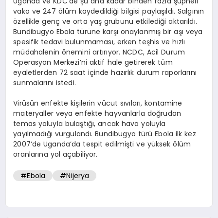
Uganda ve KDC’de şu ana kadar binden fazla şüpheli
vaka ve 247 ölüm kaydedildiği bilgisi paylaşıldı. Salgının
özellikle genç ve orta yaş grubunu etkilediği aktarıldı.
Bundibugyo Ebola türüne karşı onaylanmış bir aşı veya
spesifik tedavi bulunmaması, erken teşhis ve hızlı
müdahalenin önemini artırıyor. NCDC, Acil Durum
Operasyon Merkezi’ni aktif hale getirerek tüm
eyaletlerden 72 saat içinde hazırlık durum raporlarını
sunmalarını istedi.
Virüsün enfekte kişilerin vücut sıvıları, kontamine
materyaller veya enfekte hayvanlarla doğrudan
temas yoluyla bulaştığı, ancak hava yoluyla
yayılmadığı vurgulandı. Bundibugyo türü Ebola ilk kez
2007’de Uganda’da tespit edilmişti ve yüksek ölüm
oranlarına yol açabiliyor.
#Ebola
#Nijerya