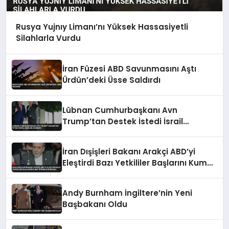
Rusya Yujnıy Limanı’nı Yüksek Hassasiyetli
Silahlarla Vurdu
İran Füzesi ABD Savunmasını Aştı
Ürdün’deki Üsse Saldırdı
Lübnan Cumhurbaşkanı Avn
Trump’tan Destek İstedi İsrail
Çekilme Gündemi
İran Dışişleri Bakanı Arakçi ABD’yi
Eleştirdi Bazı Yetkililer Başlarını Kuma
Gömmüş Durumda
Andy Burnham İngiltere’nin Yeni
Başbakanı Oldu