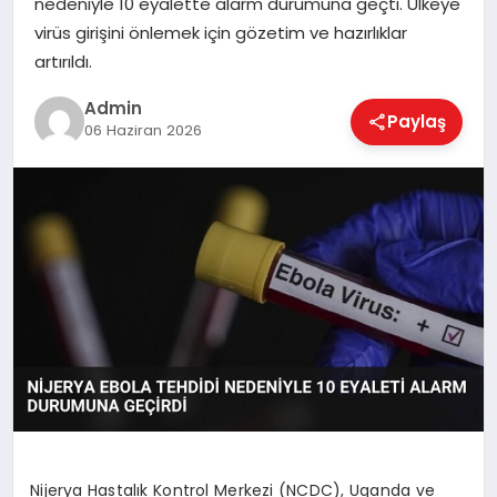
nedeniyle 10 eyalette alarm durumuna geçti. Ülkeye
EKONOMI
virüs girişini önlemek için gözetim ve hazırlıklar
artırıldı.
MAGAZIN
Admin
Paylaş
06 Haziran 2026
SAĞLIK
SPOR
TEKNOLOJI
Nijerya Hastalık Kontrol Merkezi (NCDC), Uganda ve