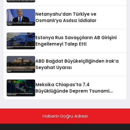
Teyakkuzda
Netanyahu’dan Türkiye ve
Osmanlı’ya Asılsız İddialar
Estonya Rus Savaşçıların AB Girişini
Engellemeyi Talep Etti
ABD Bağdat Büyükelçiliğinden Irak’a
Seyahat Uyarısı
Meksika Chiapas’ta 7.4
Büyüklüğünde Deprem Tsunami
Uyarısı
Haberin Doğru Adresi