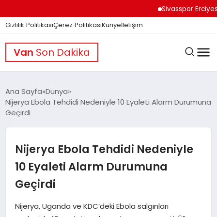
Sivasspor Erciyes Kamp
Gizlilik Politikası
Çerez Politikası
Künye
İletişim
Van
Son Dakika
Ana Sayfa
Dünya
Nijerya Ebola Tehdidi Nedeniyle 10 Eyaleti Alarm Durumuna
Geçirdi
GÜNDEM
Nijerya Ebola Tehdidi Nedeniyle
DÜNYA
10 Eyaleti Alarm Durumuna
Geçirdi
EĞITIM
Nijerya, Uganda ve KDC’deki Ebola salgınları