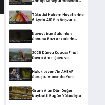
Ahbap Soruşturmasında
Gözaltına Alındı
Tüketici Hakem Heyetlerine
6 Ayda 481 Bin Başvuru
Yapıldı
Kuveyt İran Saldırıları
Sonucu Bazı Askerlerin
Yaralandığını Duyurdu
2026 Dünya Kupası Finali
Devre Arası Şovu ve
Şampiyonluk Yüzüğü Tarihe
Geçiyor
Haluk Levent’in AHBAP
Soruşturmasında Yeni
Detaylar 14 Kişi Tutuklandı
Gram Altın Dün Değer
Kaybetti Bugün Yükselişte