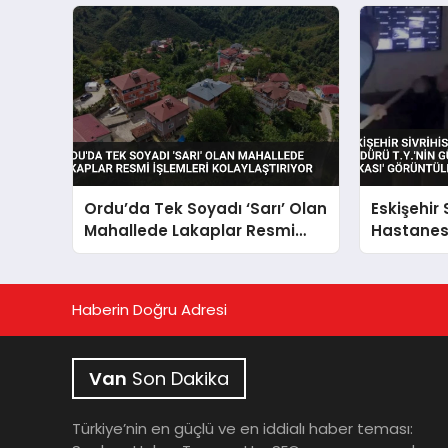
Ordu’da Tek Soyadı ‘Sarı’ Olan
Eskişehir 
Mahallede Lakaplar Resmi
Hastanesi
İşlemleri Kolaylaştırıyor
Güvenlik 
Şakası’ G
Çıktı
Haberin Doğru Adresi
Van
Son Dakika
Türkiye’nin en güçlü ve en iddialı haber teması: