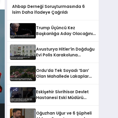
Ahbap Derneği Soruşturmasında 6
İsim Daha İfadeye Çağrıldı
Trump Üçüncü Kez
Başkanlığa Aday Olacağını
Açıkladı
Avusturya Hitler’in Doğduğu
Evi Polis Karakoluna
Dönüştürdü
Ordu’da Tek Soyadı ‘Sarı’
Olan Mahallede Lakaplar
Resmi İşlemleri
Kolaylaştırıyor
Eskişehir Sivrihisar Devlet
Hastanesi Eski Müdürü
T.Y.’nin Güvenlik Görevlisine
‘Sopa Şakası’ Görüntüleri
Oğuzhan Uğur ve 6 Şüpheli
Ortaya Çıktı