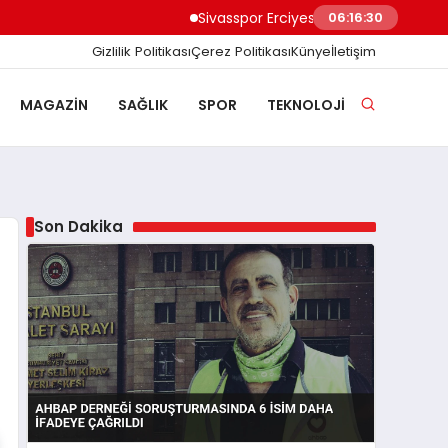
Sivasspor Erciyes Kampı’nda Güç Depoluyor
06:16:31
Gizlilik Politikası
Çerez Politikası
Künye
İletişim
MAGAZIN
SAĞLIK
SPOR
TEKNOLOJI
Son Dakika