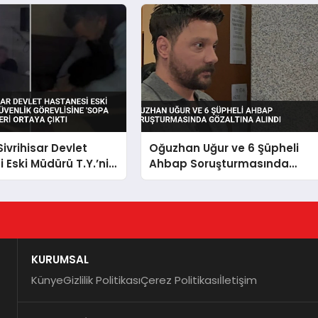
Sivrihisar Devlet
Oğuzhan Uğur ve 6 Şüpheli
 Eski Müdürü T.Y.’nin
Ahbap Soruşturmasında
Görevlisine ‘Sopa
Gözaltına Alındı
örüntüleri Ortaya
KURUMSAL
Künye
Gizlilik Politikası
Çerez Politikası
İletişim