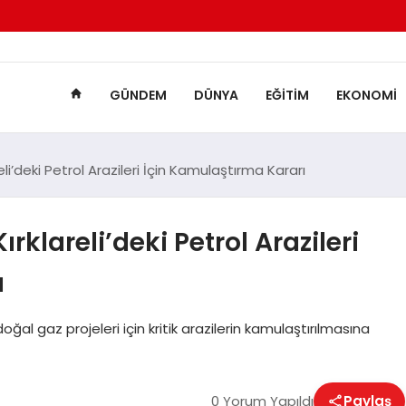
GÜNDEM
DÜNYA
EĞITIM
EKONOMI
i’deki Petrol Arazileri İçin Kamulaştırma Kararı
lareli’deki Petrol Arazileri
ı
ğal gaz projeleri için kritik arazilerin kamulaştırılmasına
0 Yorum Yapıldı
Paylaş