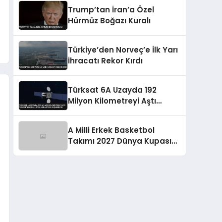
Trump’tan İran’a Özel
Hürmüz Boğazı Kuralı
Türkiye’den Norveç’e İlk Yarı
İhracatı Rekor Kırdı
Türksat 6A Uzayda 192
Milyon Kilometreyi Aştı
Türkiye’nin Milli Uydu
Kapasitesi Güçleniyor
A Milli Erkek Basketbol
Takımı 2027 Dünya Kupası
Yolunda Namağlup İkinci
Tura Yükseldi