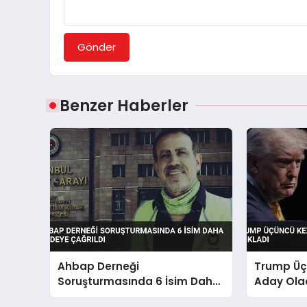
Gönder
Benzer Haberler
Ahbap Derneği
Trump Üç
Soruşturmasında 6 İsim Daha
Aday Olac
İfadeye Çağrıldı