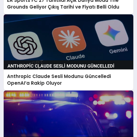
EA Sports FC 27 Tanıtıldı Açık Dünya Modu The
Grounds Geliyor Çıkış Tarihi ve Fiyatı Belli Oldu
Anthropic Claude Sesli Modunu Güncelledi
OpenAI’a Rakip Oluyor