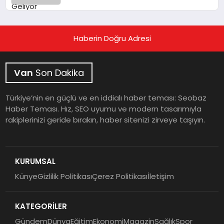
Haberin Doğru Adresi
Van
Son Dakika
Türkiye’nin en güçlü ve en iddialı haber teması: Seobaz
Haber Teması. Hız, SEO uyumu ve modern tasarımıyla
rakiplerinizi geride bırakın, haber sitenizi zirveye taşıyın.
KURUMSAL
Künye
Gizlilik Politikası
Çerez Politikası
İletişim
KATEGORİLER
Gündem
Dünya
Eğitim
Ekonomi
Magazin
Sağlık
Spor