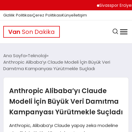
Sivasspor Erciyes Kam
Gizlilik Politikası
Çerez Politikası
Künye
İletişim
Van
Son Dakika
Ana Sayfa
Teknoloji
Anthropic Alibaba’yı Claude Modeli İçin Büyük Veri
Damıtma Kampanyası Yürütmekle Suçladı
GÜNDEM
Anthropic Alibaba’yı Claude
DÜNYA
Modeli İçin Büyük Veri Damıtma
Kampanyası Yürütmekle Suçladı
EĞITIM
Anthropic, Alibaba’yı Claude yapay zeka modeline