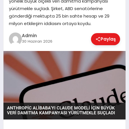
yönelik büyük ölçekli veri damıtma kampanyası
EKONOMI
yürütmekle suçladı. Şirket, ABD senatörlerine
gönderdiği mektupta 25 bin sahte hesap ve 29
milyon etkileşim iddiasını ortaya koydu.
MAGAZIN
Admin
Paylaş
30 Haziran 2026
SAĞLIK
SPOR
TEKNOLOJI