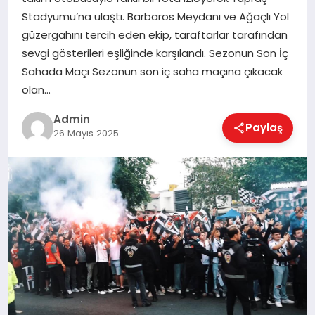
EKONOMI
Stadyumu’na ulaştı. Barbaros Meydanı ve Ağaçlı Yol
güzergahını tercih eden ekip, taraftarlar tarafından
sevgi gösterileri eşliğinde karşılandı. Sezonun Son İç
MAGAZIN
Sahada Maçı Sezonun son iç saha maçına çıkacak
olan…
SAĞLIK
Admin
Paylaş
26 Mayıs 2025
SPOR
TEKNOLOJI