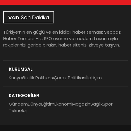
Van
Son Dakika
Türkiye’nin en güçlü ve en iddialı haber teması: Seobaz
Haber Teması. Hız, SEO uyumu ve modern tasarımıyla
rakiplerinizi geride bırakın, haber sitenizi zirveye taşıyın.
KURUMSAL
Künye
Gizlilik Politikası
Çerez Politikası
İletişim
KATEGORİLER
Gündem
Dünya
Eğitim
Ekonomi
Magazin
Sağlık
Spor
Teknoloji