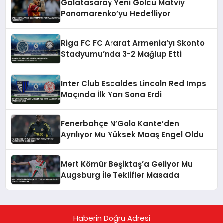
Galatasaray Yeni Golcü Matviy
Ponomarenko’yu Hedefliyor
Riga FC FC Ararat Armenia’yı Skonto
Stadyumu’nda 3-2 Mağlup Etti
Inter Club Escaldes Lincoln Red Imps
Maçında İlk Yarı Sona Erdi
Fenerbahçe N’Golo Kante’den
Ayrılıyor Mu Yüksek Maaş Engel Oldu
Mert Kömür Beşiktaş’a Geliyor Mu
Augsburg İle Teklifler Masada
Haberin Doğru Adresi