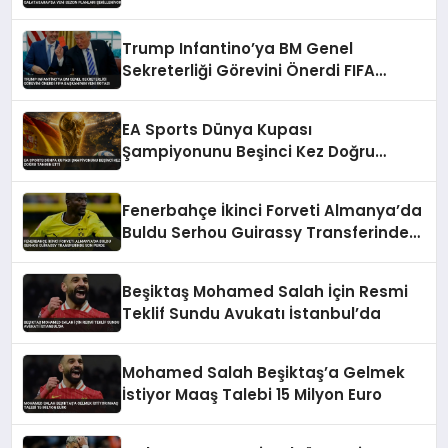
Planları Şekilleniyor
Trump Infantino’ya BM Genel
Sekreterliği Görevini Önerdi FIFA
Başkanı’nın Yeni Rotası
EA Sports Dünya Kupası
Şampiyonunu Beşinci Kez Doğru
Tahmin Etti
Fenerbahçe İkinci Forveti Almanya’da
Buldu Serhou Guirassy Transferinde
Son Perde
Beşiktaş Mohamed Salah İçin Resmi
Teklif Sundu Avukatı İstanbul’da
Mohamed Salah Beşiktaş’a Gelmek
İstiyor Maaş Talebi 15 Milyon Euro