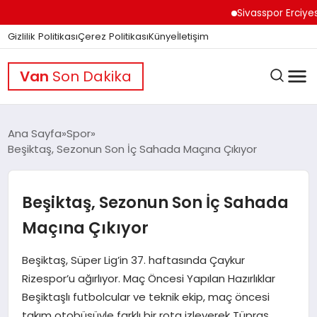
Sivasspor Erciyes Kamp
Gizlilik Politikası
Çerez Politikası
Künye
İletişim
Van
Son Dakika
Ana Sayfa
Spor
Beşiktaş, Sezonun Son İç Sahada Maçına Çıkıyor
GÜNDEM
Beşiktaş, Sezonun Son İç Sahada
DÜNYA
Maçına Çıkıyor
Beşiktaş, Süper Lig’in 37. haftasında Çaykur
EĞITIM
Rizespor’u ağırlıyor. Maç Öncesi Yapılan Hazırlıklar
Beşiktaşlı futbolcular ve teknik ekip, maç öncesi
takım otobüsüyle farklı bir rota izleyerek Tüpraş