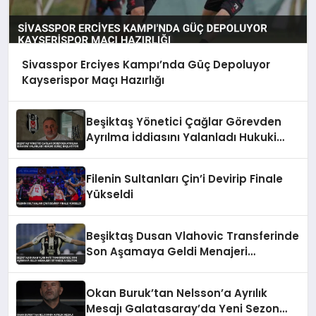
Sivasspor Erciyes Kampı’nda Güç Depoluyor
Kayserispor Maçı Hazırlığı
Beşiktaş Yönetici Çağlar Görevden
Ayrılma İddiasını Yalanladı Hukuki
Süreç Başlatıyor
Filenin Sultanları Çin’i Devirip Finale
Yükseldi
Beşiktaş Dusan Vlahovic Transferinde
Son Aşamaya Geldi Menajeri
İstanbul’a Geliyor
Okan Buruk’tan Nelsson’a Ayrılık
Mesajı Galatasaray’da Yeni Sezon