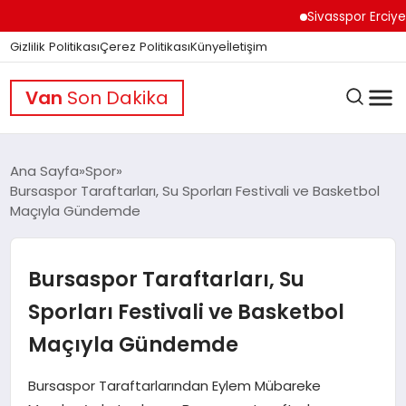
Sivasspor Erciyes Kam
Gizlilik Politikası
Çerez Politikası
Künye
İletişim
Van
Son Dakika
Ana Sayfa
Spor
Bursaspor Taraftarları, Su Sporları Festivali ve Basketbol
Maçıyla Gündemde
GÜNDEM
Bursaspor Taraftarları, Su
DÜNYA
Sporları Festivali ve Basketbol
Maçıyla Gündemde
EĞITIM
Bursaspor Taraftarlarından Eylem Mübareke