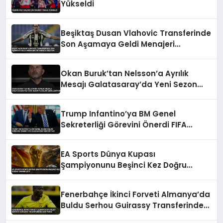
Yükseldi
Beşiktaş Dusan Vlahovic Transferinde
Son Aşamaya Geldi Menajeri
İstanbul’a Geliyor
Okan Buruk’tan Nelsson’a Ayrılık
Mesajı Galatasaray’da Yeni Sezon
Planları Şekilleniyor
Trump Infantino’ya BM Genel
Sekreterliği Görevini Önerdi FIFA
Başkanı’nın Yeni Rotası
EA Sports Dünya Kupası
Şampiyonunu Beşinci Kez Doğru
Tahmin Etti
Fenerbahçe İkinci Forveti Almanya’da
Buldu Serhou Guirassy Transferinde
Son Perde