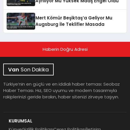
Ayrılıyor Mu Yüksek Maaş Engel Oldu
Mert Kömür Beşiktaş’a Geliyor Mu
Augsburg İle Teklifler Masada
Haberin Doğru Adresi
Van
Son Dakika
Türkiye’nin en güçlü ve en iddialı haber teması: Seobaz
Haber Teması. Hız, SEO uyumu ve modern tasarımıyla
rakiplerinizi geride bırakın, haber sitenizi zirveye taşıyın.
KURUMSAL
Künye
Gizlilik Politikası
Çerez Politikası
İletişim