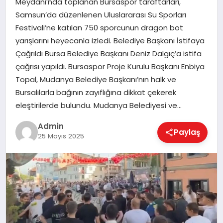
Meydanı’nda toplanan Bursaspor taraftarları,
EKONOMI
Samsun’da düzenlenen Uluslararası Su Sporları
Festivali’ne katılan 750 sporcunun dragon bot
yarışlarını heyecanla izledi. Belediye Başkanı İstifaya
MAGAZIN
Çağrıldı Bursa Belediye Başkanı Deniz Dalgıç’a istifa
çağrısı yapıldı. Bursaspor Proje Kurulu Başkanı Enbiya
Topal, Mudanya Belediye Başkanı’nın halk ve
SAĞLIK
Bursalılarla bağının zayıflığına dikkat çekerek
eleştirilerde bulundu. Mudanya Belediyesi ve…
SPOR
Admin
Paylaş
25 Mayıs 2025
TEKNOLOJI