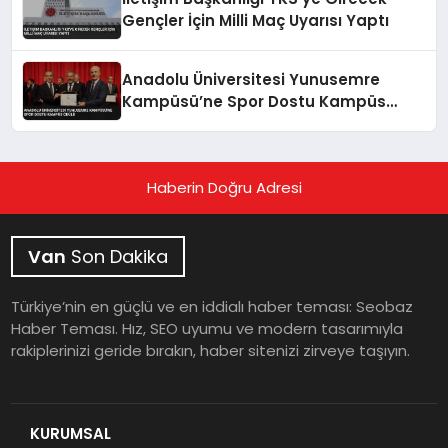
Gençler İçin Milli Maç Uyarısı Yaptı
Anadolu Üniversitesi Yunusemre
Kampüsü’ne Spor Dostu Kampüs
Ödülü
Haberin Doğru Adresi
Van
Son Dakika
Türkiye’nin en güçlü ve en iddialı haber teması: Seobaz
Haber Teması. Hız, SEO uyumu ve modern tasarımıyla
rakiplerinizi geride bırakın, haber sitenizi zirveye taşıyın.
KURUMSAL