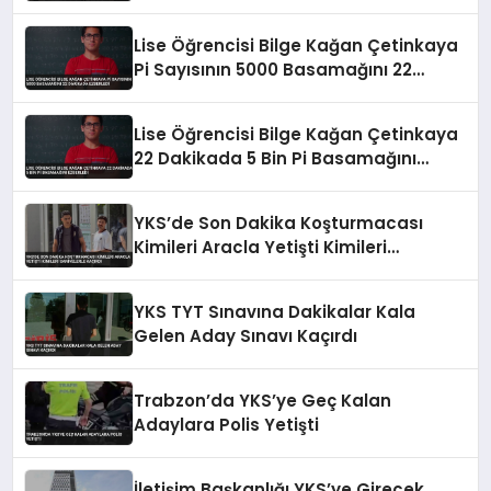
Lise Öğrencisi Bilge Kağan Çetinkaya
Pi Sayısının 5000 Basamağını 22
Dakikada Ezberledi
Lise Öğrencisi Bilge Kağan Çetinkaya
22 Dakikada 5 Bin Pi Basamağını
Ezberledi
YKS’de Son Dakika Koşturmacası
Kimileri Aracla Yetişti Kimileri
Saniyelerle Kaçırdı
YKS TYT Sınavına Dakikalar Kala
Gelen Aday Sınavı Kaçırdı
Trabzon’da YKS’ye Geç Kalan
Adaylara Polis Yetişti
İletişim Başkanlığı YKS’ye Girecek