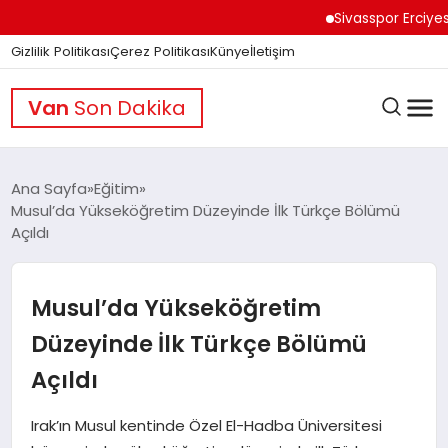
Sivasspor Erciyes Kam
Gizlilik Politikası
Çerez Politikası
Künye
İletişim
Van
Son Dakika
Ana Sayfa
Eğitim
Musul’da Yükseköğretim Düzeyinde İlk Türkçe Bölümü
Açıldı
GÜNDEM
Musul’da Yükseköğretim
DÜNYA
Düzeyinde İlk Türkçe Bölümü
Açıldı
EĞITIM
Irak’ın Musul kentinde Özel El-Hadba Üniversitesi