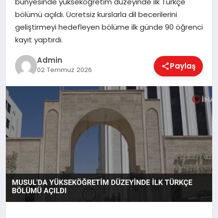
bünyesinde yükseköğretim düzeyinde ilk Türkçe
EKONOMI
bölümü açıldı. Ücretsiz kurslarla dil becerilerini
geliştirmeyi hedefleyen bölüme ilk günde 90 öğrenci
kayıt yaptırdı.
MAGAZIN
Admin
Paylaş
02 Temmuz 2026
SAĞLIK
SPOR
TEKNOLOJI