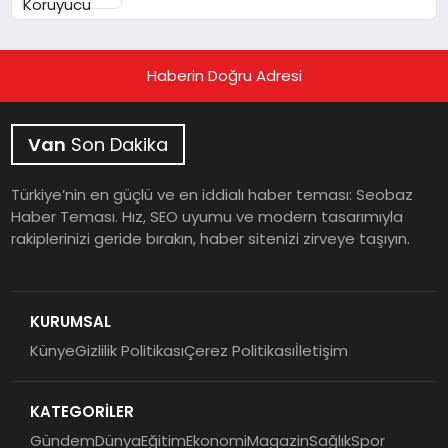
Görüşüyle Açıklanıyor
Haberin Doğru Adresi
Van
Son Dakika
Türkiye’nin en güçlü ve en iddialı haber teması: Seobaz
Haber Teması. Hız, SEO uyumu ve modern tasarımıyla
rakiplerinizi geride bırakın, haber sitenizi zirveye taşıyın.
KURUMSAL
Künye
Gizlilik Politikası
Çerez Politikası
İletişim
KATEGORİLER
Gündem
Dünya
Eğitim
Ekonomi
Magazin
Sağlık
Spor