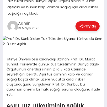
tuz tüketiminin Dünya Sağlık Örgütü sınırını 2-3 kat
EKONOMI
aştığını ve bunun kalp-damar sağlığı için ciddi riskler
taşıdığını açıkladı.
MAGAZIN
Admin
Paylaş
19 Mayıs 2026
SAĞLIK
SPOR
İstinye Üniversitesi Kardiyoloji Uzmanı Prof. Dr. Murat
Sünbül, Türkiye’de günlük tuz tüketiminin Dünya Sağlık
Örgütü’nün önerdiği sınırın 2 ila 3 katı üzerinde
seyrettiğini belirtti. Aşırı tuz alımının kalp ve damar
TEKNOLOJI
sağlığı başta olmak üzere vücutta ciddi riskler
oluşturduğunu vurgulayan Prof. Dr. Sünbül, bu
durumun önemli bir halk sağlığı sorunu olduğunu ifade
etti.
Aşırı Tuz Tüketiminin Sağlık