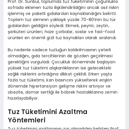
Prof. Dr. Sünbül, toplumda tuz tüketiminin çoğunlukla
sofrada eklenen tuzla ilişkilendirildiğini ancak asıl riskin
işlenmiş ve paketli gıdalardan kaynaklandığını belirtti.
Toplam tuz alımının yaklaşık yüzde 70-80’inin bu tür
gıdalardan geldiğini söyledi. Ekmek, peynir, zeytin,
şarküteri ürünleri, hazır çorbalar, soslar ve fast-food
ürünleri en önemli gizli tuz kaynakları olarak sıralandı.
Bu nedenle sadece tuzluğun kaldırılmasının yeterli
olmadığını, gıda tercihlerinin de gözden geçirilmesi
gerektiğini vurguladı. Çocukluk döneminde başlayan
yüksek tuz tüketimi alışkanlıklarının ise gelecekteki
sağlık risklerini artırdığına dikkat çekildi. Erken yaşta
fazla tuz tüketimi, kan basıncını yükselterek erişkin
dönemde hipertansiyon gelişme riskini artırıyor ve
obezite, damar sertliği ile böbrek hastalıklarına zemin
hazırlayabiliyor.
Tuz Tüketimini Azaltma
Yöntemleri
Tuz tüketimini azaltmanın zor olmadığını belirten Prof.