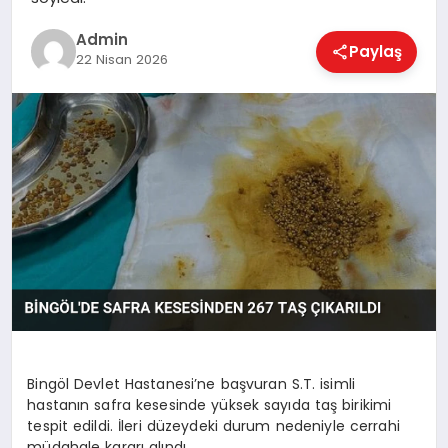
EKONOMI
Admin
Paylaş
22 Nisan 2026
MAGAZIN
SAĞLIK
SPOR
TEKNOLOJI
Bingöl Devlet Hastanesi’ne başvuran S.T. isimli
hastanın safra kesesinde yüksek sayıda taş birikimi
tespit edildi. İleri düzeydeki durum nedeniyle cerrahi
müdahale kararı alındı.