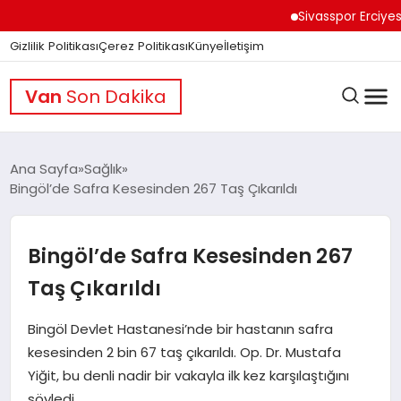
Sivasspor Erciyes Kamp
Gizlilik Politikası
Çerez Politikası
Künye
İletişim
Van
Son Dakika
Ana Sayfa
Sağlık
Bingöl’de Safra Kesesinden 267 Taş Çıkarıldı
GÜNDEM
Bingöl’de Safra Kesesinden 267
DÜNYA
Taş Çıkarıldı
Bingöl Devlet Hastanesi’nde bir hastanın safra
EĞITIM
kesesinden 2 bin 67 taş çıkarıldı. Op. Dr. Mustafa
Yiğit, bu denli nadir bir vakayla ilk kez karşılaştığını
söyledi.