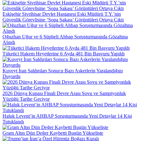
Eskişehir Sivrihisar Devlet Hastanesi Eski Müdürü T.Y.’nin
Güvenlik Görevlisine ‘Sopa Şakası’ Görüntüleri Ortaya Çıktı
Oğuzhan Uğur ve 6 Şüpheli Ahbap Soruşturmasında Gözaltına
Alındı
Tüketici Hakem Heyetlerine 6 Ayda 481 Bin Başvuru Yapıldı
Kuveyt İran Saldırıları Sonucu Bazı Askerlerin Yaralandığını
Duyurdu
2026 Dünya Kupası Finali Devre Arası Şovu ve Şampiyonluk
Yüzüğü Tarihe Geçiyor
Haluk Levent’in AHBAP Soruşturmasında Yeni Detaylar 14 Kişi
Tutuklandı
Gram Altın Dün Değer Kaybetti Bugün Yükselişte