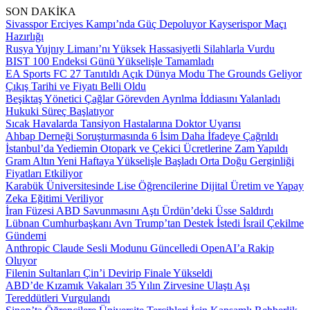
SON DAKİKA
Sivasspor Erciyes Kampı’nda Güç Depoluyor Kayserispor Maçı
Hazırlığı
Rusya Yujnıy Limanı’nı Yüksek Hassasiyetli Silahlarla Vurdu
BIST 100 Endeksi Günü Yükselişle Tamamladı
EA Sports FC 27 Tanıtıldı Açık Dünya Modu The Grounds Geliyor
Çıkış Tarihi ve Fiyatı Belli Oldu
Beşiktaş Yönetici Çağlar Görevden Ayrılma İddiasını Yalanladı
Hukuki Süreç Başlatıyor
Sıcak Havalarda Tansiyon Hastalarına Doktor Uyarısı
Ahbap Derneği Soruşturmasında 6 İsim Daha İfadeye Çağrıldı
İstanbul’da Yediemin Otopark ve Çekici Ücretlerine Zam Yapıldı
Gram Altın Yeni Haftaya Yükselişle Başladı Orta Doğu Gerginliği
Fiyatları Etkiliyor
Karabük Üniversitesinde Lise Öğrencilerine Dijital Üretim ve Yapay
Zeka Eğitimi Veriliyor
İran Füzesi ABD Savunmasını Aştı Ürdün’deki Üsse Saldırdı
Lübnan Cumhurbaşkanı Avn Trump’tan Destek İstedi İsrail Çekilme
Gündemi
Anthropic Claude Sesli Modunu Güncelledi OpenAI’a Rakip
Oluyor
Filenin Sultanları Çin’i Devirip Finale Yükseldi
ABD’de Kızamık Vakaları 35 Yılın Zirvesine Ulaştı Aşı
Tereddütleri Vurgulandı