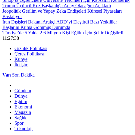
Sinop’ta Öğrencilere Üniversite Tercihleri İçin Kapsamlı Rehberlik
Trump Üçüncü Kez Başkanlığa Aday Olacağını Açıkladı
Jeopolitik Gerilim ve Yapay Zeka Endişeleri Küresel Piyasaları
Baskılıyor
İran Dışişleri Bakanı Arakçi ABD’yi Eleştirdi Bazı Yetkililer
Başlarını Kuma Gömmüş Durumda
Türkiye’de 5 Yılda 2.6 Milyon Kişi Eğitim İçin Şehir Değiştirdi
11:27:38
Gizlilik Politikası
Çerez Politikası
Künye
İletişim
Van
Son Dakika
Gündem
Dünya
Eğitim
Ekonomi
Magazin
Sağlık
Spor
Teknoloji