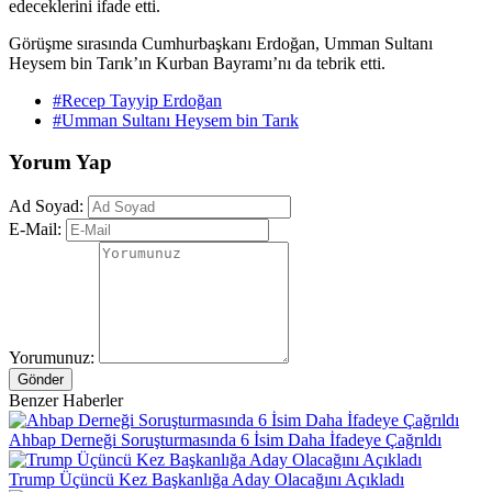
edeceklerini ifade etti.
Görüşme sırasında Cumhurbaşkanı Erdoğan, Umman Sultanı
Heysem bin Tarık’ın Kurban Bayramı’nı da tebrik etti.
#Recep Tayyip Erdoğan
#Umman Sultanı Heysem bin Tarık
Yorum Yap
Ad Soyad:
E-Mail:
Yorumunuz:
Gönder
Benzer Haberler
Ahbap Derneği Soruşturmasında 6 İsim Daha İfadeye Çağrıldı
Trump Üçüncü Kez Başkanlığa Aday Olacağını Açıkladı