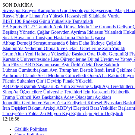
SON DAKİKA
Sivasspor Erciyes Kampı’nda Güç Depoluyor Kayserispor Maçı Hazır
Rusya Yujnıy Limanı’nı Yüksek Hassasiyetli Silahlarla Vurdu
BIST 100 Endeksi Günü Yükselişle Tamamladı
EA Sports FC 27 Tanıtıldı Açık Dünya Modu The Grounds Geliyor Çık
Beşiktaş Yönetici Çağlar Görevden Ayrılma İddiasını Yalanladı Hukuk
Sıcak Havalarda Tansiyon Hastalarına Doktor Uyarısı
Ahbap Derneği Soruşturmasında 6 İsim Daha İfadeye Çağrıldı
İstanbul’da Yediemin Otopark ve Çekici Ücretlerine Zam Yapıldı
Gram Altın Yeni Haftaya Yükselişle Başladı Orta Doğu Gerginliği Fiya
Karabük Üniversitesinde Lise Öğrencilerine Dijital Üretim ve Yapay 
İran Füzesi ABD Savunmasını Aştı Ürdün’deki Üsse Saldırdı
Lübnan Cumhurbaşkanı Avn Trump’tan Destek İstedi İsrail Çekilme
Anthropic Claude Sesli Modunu Güncelledi OpenAI’a Rakip Oluyor
Filenin Sultanları Çin’i Devirip Finale Yükseldi
ABD’de Kızamık Vakaları 35 Yılın Zirvesine Ulaştı Aşı Tereddütleri
Sinop’ta Öğrencilere Üniversite Tercihleri İçin Kapsamlı Rehberlik
Trump Üçüncü Kez Başkanlığa Aday Olacağını Açıkladı
Jeopolitik Gerilim ve Yapay Zeka Endişeleri Küresel Piyasaları Baskıl
İran Dışişleri Bakanı Arakçi ABD’yi Eleştirdi Bazı Yetkililer Baş
Türkiye’de 5 Yılda 2.6 Milyon Kişi Eğitim İçin Şehir Değiştirdi
12:16:57
Gizlilik Politikası
Çerez Politikası