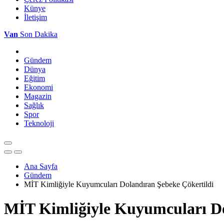
Künye
İletişim
Van
Son Dakika
Gündem
Dünya
Eğitim
Ekonomi
Magazin
Sağlık
Spor
Teknoloji
Ana Sayfa
Gündem
MİT Kimliğiyle Kuyumcuları Dolandıran Şebeke Çökertildi
MİT Kimliğiyle Kuyumcuları Do