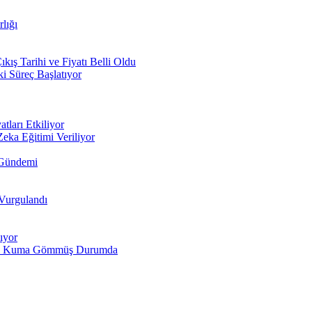
lığı
ış Tarihi ve Fiyatı Belli Oldu
i Süreç Başlatıyor
tları Etkiliyor
Zeka Eğitimi Veriliyor
 Gündemi
 Vurgulandı
ıyor
larını Kuma Gömmüş Durumda