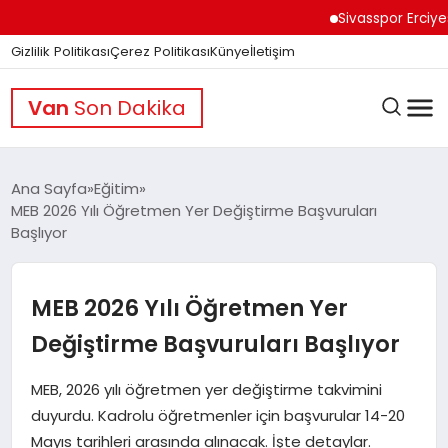
Sivasspor Erciyes Ka
Gizlilik Politikası
Çerez Politikası
Künye
İletişim
Van
Son Dakika
Ana Sayfa
Eğitim
MEB 2026 Yılı Öğretmen Yer Değiştirme Başvuruları
Başlıyor
GÜNDEM
MEB 2026 Yılı Öğretmen Yer
DÜNYA
Değiştirme Başvuruları Başlıyor
EĞITIM
MEB, 2026 yılı öğretmen yer değiştirme takvimini
duyurdu. Kadrolu öğretmenler için başvurular 14-20
Mayıs tarihleri arasında alınacak. İşte detaylar.