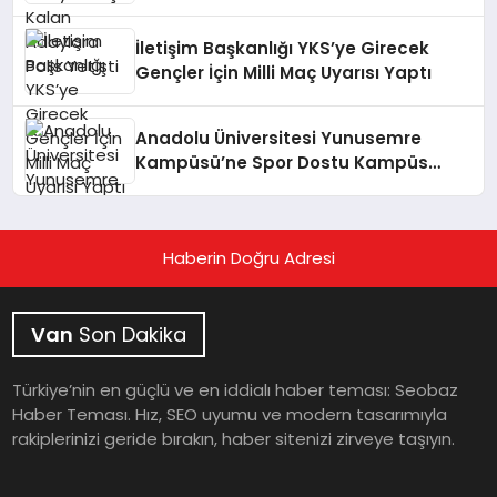
İletişim Başkanlığı YKS’ye Girecek
Gençler İçin Milli Maç Uyarısı Yaptı
Anadolu Üniversitesi Yunusemre
Kampüsü’ne Spor Dostu Kampüs
Ödülü
Haberin Doğru Adresi
Van
Son Dakika
Türkiye’nin en güçlü ve en iddialı haber teması: Seobaz
Haber Teması. Hız, SEO uyumu ve modern tasarımıyla
rakiplerinizi geride bırakın, haber sitenizi zirveye taşıyın.