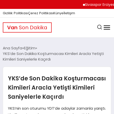
Sivasspor Erciyes Kam
Gizlilik Politikası
Çerez Politikası
Künye
İletişim
Van
Son Dakika
Ana Sayfa
Eğitim
YKS’de Son Dakika Koşturmacası Kimileri Aracla Yetişti
Kimileri Saniyelerle Kaçırdı
GÜNDEM
YKS’de Son Dakika Koşturmacası
DÜNYA
Kimileri Aracla Yetişti Kimileri
Saniyelerle Kaçırdı
EĞITIM
YKS’nin son oturumu YDT’de adaylar zamanla yarıştı.