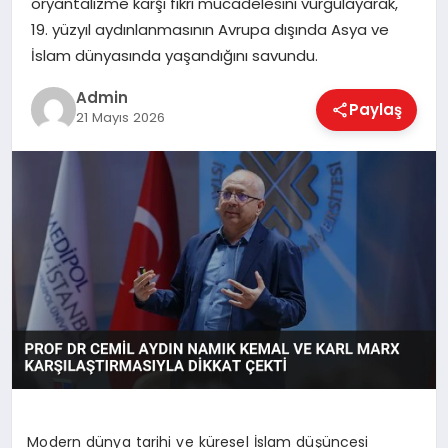
oryantalizme karşı fikri mücadelesini vurgulayarak,
EKONOMI
19. yüzyıl aydınlanmasının Avrupa dışında Asya ve
İslam dünyasında yaşandığını savundu.
MAGAZIN
Admin
Paylaş
21 Mayıs 2026
SAĞLIK
SPOR
TEKNOLOJI
Modern dünya tarihi ve küresel İslam düşüncesi