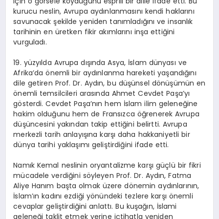
için o görsele koyduğunu esprili bir dille ifade etti. Bu
kurucu neslin, Avrupa aydınlanmasını kendi haklarını
savunacak şekilde yeniden tanımladığını ve insanlık
tarihinin en üretken fikir akımlarını inşa ettiğini
vurguladı.
19. yüzyılda Avrupa dışında Asya, İslam dünyası ve
Afrika’da önemli bir aydınlanma hareketi yaşandığını
dile getiren Prof. Dr. Aydın, bu düşünsel dönüşümün en
önemli temsilcileri arasında Ahmet Cevdet Paşa’yı
gösterdi. Cevdet Paşa’nın hem İslam ilim geleneğine
hakim olduğunu hem de Fransızca öğrenerek Avrupa
düşüncesini yakından takip ettiğini belirtti. Avrupa
merkezli tarih anlayışına karşı daha hakkaniyetli bir
dünya tarihi yaklaşımı geliştirdiğini ifade etti.
Namık Kemal neslinin oryantalizme karşı güçlü bir fikri
mücadele verdiğini söyleyen Prof. Dr. Aydın, Fatma
Aliye Hanım başta olmak üzere dönemin aydınlarının,
İslam’ın kadını ezdiği yönündeki tezlere karşı önemli
cevaplar geliştirdiğini anlattı. Bu kuşağın, İslami
geleneği taklit etmek yerine içtihatla yeniden