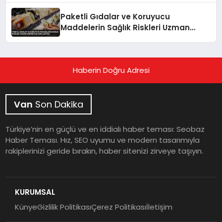
Paketli Gıdalar ve Koruyucu
Maddelerin Sağlık Riskleri Uzman
Görüşüyle Açıklanıyor
Haberin Doğru Adresi
Van
Son Dakika
Türkiye’nin en güçlü ve en iddialı haber teması: Seobaz
Haber Teması. Hız, SEO uyumu ve modern tasarımıyla
rakiplerinizi geride bırakın, haber sitenizi zirveye taşıyın.
KURUMSAL
Künye
Gizlilik Politikası
Çerez Politikası
İletişim