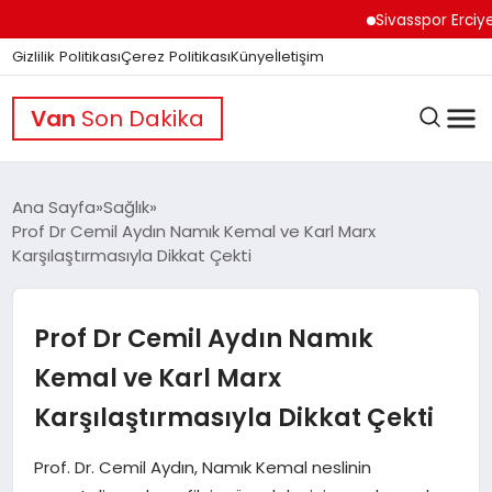
Sivasspor Erciyes Kamp
Gizlilik Politikası
Çerez Politikası
Künye
İletişim
Van
Son Dakika
Ana Sayfa
Sağlık
Prof Dr Cemil Aydın Namık Kemal ve Karl Marx
Karşılaştırmasıyla Dikkat Çekti
GÜNDEM
Prof Dr Cemil Aydın Namık
DÜNYA
Kemal ve Karl Marx
Karşılaştırmasıyla Dikkat Çekti
EĞITIM
Prof. Dr. Cemil Aydın, Namık Kemal neslinin