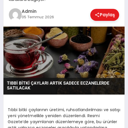
EKONOMI
Admin
Paylaş
05 Temmuz 2026
MAGAZIN
SAĞLIK
SPOR
TEKNOLOJI
Tıbbi bitki çaylarının üretimi, ruhsatlandırılması ve satışı
yeni yönetmelikle yeniden düzenlendi. Resmi
Gazete’de yayımlanan düzenlemeye göre, bu ürünler
artık yalnızca eczaneler aracılığıyla vatandaşlara