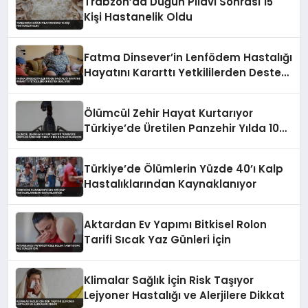
Trabzon’da Düğün Pilavı Sonrası 15
Kişi Hastanelik Oldu
Fatma Dinsever’in Lenfödem Hastalığı
Hayatını Kararttı Yetkililerden Destek
Bekliyor
Ölümcül Zehir Hayat Kurtarıyor
Türkiye’de Üretilen Panzehir Yılda 10
Bin Doz Hazırlanıyor
Türkiye’de Ölümlerin Yüzde 40’ı Kalp
Hastalıklarından Kaynaklanıyor
Aktardan Ev Yapımı Bitkisel Rolon
Tarifi Sıcak Yaz Günleri İçin
Klimalar Sağlık İçin Risk Taşıyor
Lejyoner Hastalığı ve Alerjilere Dikkat