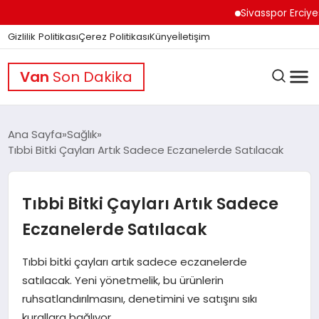
Sivasspor Erciyes Kamp
Gizlilik Politikası
Çerez Politikası
Künye
İletişim
Van
Son Dakika
Ana Sayfa
Sağlık
Tıbbi Bitki Çayları Artık Sadece Eczanelerde Satılacak
GÜNDEM
Tıbbi Bitki Çayları Artık Sadece
DÜNYA
Eczanelerde Satılacak
Tıbbi bitki çayları artık sadece eczanelerde
EĞITIM
satılacak. Yeni yönetmelik, bu ürünlerin
ruhsatlandırılmasını, denetimini ve satışını sıkı
kurallara bağlıyor.