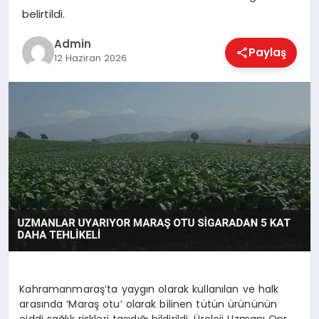
EKONOMI
belirtildi.
Admin
Paylaş
12 Haziran 2026
MAGAZIN
SAĞLIK
SPOR
TEKNOLOJI
Kahramanmaraş’ta yaygın olarak kullanılan ve halk
arasında ‘Maraş otu’ olarak bilinen tütün ürününün
ciddi sağlık riskleri taşıdığı bildirildi. Üroloji Uzmanı Opr.