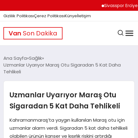
Sivasspor Erciyes Kamp
Gizlilik Politikası
Çerez Politikası
Künye
İletişim
Van
Son Dakika
Ana Sayfa
Sağlık
Uzmanlar Uyarıyor Maraş Otu Sigaradan 5 Kat Daha
Tehlikeli
GÜNDEM
Uzmanlar Uyarıyor Maraş Otu
DÜNYA
Sigaradan 5 Kat Daha Tehlikeli
EĞITIM
Kahramanmaraş’ta yaygın kullanılan Maraş otu için
uzmanlar alarm verdi. Sigaradan 5 kat daha tehlikeli
olabilen ürünün kanser ve kısırlık riskini artırdığı