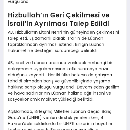
vurgulandı.
Hizbullah’ın Geri Çekilmesi ve
İsrail’in Ayrılması Talep Edildi
AB, Hizbullah’ın Litani Nehri’nin güneyinden çekilmesini
talep etti. Eş zamanlı olarak İsrail’in de Lübnan
topraklarından ayrılması istendi. Birliğin Lübnan
hükümetine desteğini sürdüreceği belirtildi.
AB, İsrail ve Lübnan arasında varılacak herhangi bir
anlaşmanın uygulanmasına katkı sunmaya hazır
olduğunu kaydetti. Her iki ülke halkının da çatışma
tehdidi olmadan barış ve güvenlik içinde yaşama
hakkına sahip olduğu vurgulandı. Devam eden gerilim
ve hava saldırılarının Lübnan halkına ağır insani ve
sosyoekonomik maliyet yüklediği belirtildi.
Açıklamada, Birleşmiş Milletler Lübnan Geçici Barış
Gücü’ne (UNIFIL) verilen destek yinelenirken, 4
Haziran’daki saldırılarda bir UNIFIL askerinin hayatını
kaybetmesi kınandı. Barış gücü personelinin