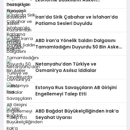
Kazanımları Tehdit Ettiğini Belirtti
İran’da Sirik Çabahar ve İsfahan’da
Patlama Sesleri Duyuldu
ABD İran’a Yönelik Saldırı Dalgasını
Tamamladığını Duyurdu 50 Bin Asker
Teyakkuzda
Netanyahu’dan Türkiye ve
Osmanlı’ya Asılsız İddialar
Estonya Rus Savaşçıların AB Girişini
Engellemeyi Talep Etti
ABD Bağdat Büyükelçiliğinden Irak’a
Seyahat Uyarısı