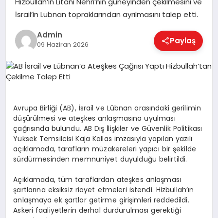
Hizbullah’ın Litani Nehri’nin güneyinden çekilmesini ve
EKONOMI
İsrail’in Lübnan topraklarından ayrılmasını talep etti.
Admin
Paylaş
MAGAZIN
09 Haziran 2026
SAĞLIK
Avrupa Birliği (AB), İsrail ve Lübnan arasındaki gerilimin
SPOR
düşürülmesi ve ateşkes anlaşmasına uyulması
çağrısında bulundu. AB Dış İlişkiler ve Güvenlik Politikası
Yüksek Temsilcisi Kaja Kallas imzasıyla yapılan yazılı
açıklamada, tarafların müzakereleri yapıcı bir şekilde
TEKNOLOJI
sürdürmesinden memnuniyet duyulduğu belirtildi.
Açıklamada, tüm taraflardan ateşkes anlaşması
şartlarına eksiksiz riayet etmeleri istendi. Hizbullah’ın
anlaşmaya ek şartlar getirme girişimleri reddedildi.
Askeri faaliyetlerin derhal durdurulması gerektiği