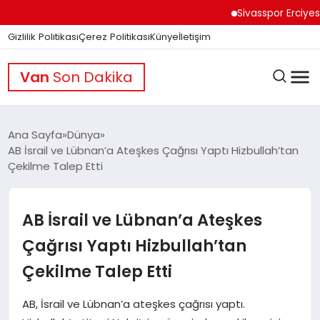
Sivasspor Erciyes K
Gizlilik Politikası
Çerez Politikası
Künye
İletişim
Van
Son Dakika
Ana Sayfa
Dünya
AB İsrail ve Lübnan’a Ateşkes Çağrısı Yaptı Hizbullah’tan
Çekilme Talep Etti
GÜNDEM
AB İsrail ve Lübnan’a Ateşkes
DÜNYA
Çağrısı Yaptı Hizbullah’tan
Çekilme Talep Etti
EĞITIM
AB, İsrail ve Lübnan’a ateşkes çağrısı yaptı.