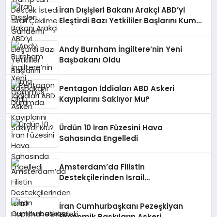
İran Dışişleri Bakanı Arakçi ABD’yi
Eleştirdi Bazı Yetkililer Başlarını Kuma
Gömmüş Durumda
Andy Burnham İngiltere’nin Yeni
Başbakanı Oldu
Pentagon İddiaları ABD Askeri
Kayıplarını Saklıyor Mu?
Ürdün 10 İran Füzesini Hava
Sahasında Engelledi
Amsterdam’da Filistin
Destekçilerinden İsrail
Hapishanelerindeki Doktor İçin
Yürüyüş
İran Cumhurbaşkanı Pezeşkiyan
Ekonomik Baskıların Askeri