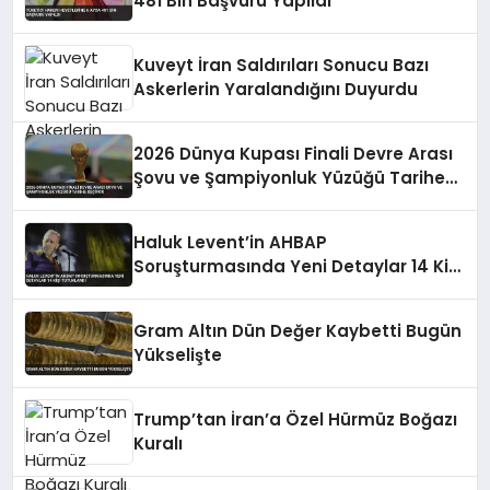
481 Bin Başvuru Yapıldı
Kuveyt İran Saldırıları Sonucu Bazı
Askerlerin Yaralandığını Duyurdu
2026 Dünya Kupası Finali Devre Arası
Şovu ve Şampiyonluk Yüzüğü Tarihe
Geçiyor
Haluk Levent’in AHBAP
Soruşturmasında Yeni Detaylar 14 Kişi
Tutuklandı
Gram Altın Dün Değer Kaybetti Bugün
Yükselişte
Trump’tan İran’a Özel Hürmüz Boğazı
Kuralı