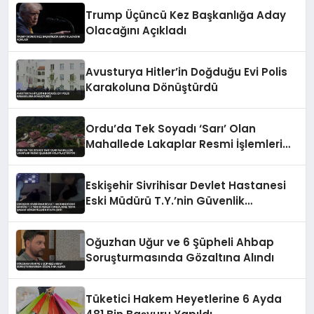
Trump Üçüncü Kez Başkanlığa Aday
Olacağını Açıkladı
Avusturya Hitler’in Doğduğu Evi Polis
Karakoluna Dönüştürdü
Ordu’da Tek Soyadı ‘Sarı’ Olan
Mahallede Lakaplar Resmi İşlemleri
Kolaylaştırıyor
Eskişehir Sivrihisar Devlet Hastanesi
Eski Müdürü T.Y.’nin Güvenlik
Görevlisine ‘Sopa Şakası’ Görüntüleri
Ortaya Çıktı
Oğuzhan Uğur ve 6 Şüpheli Ahbap
Soruşturmasında Gözaltına Alındı
Tüketici Hakem Heyetlerine 6 Ayda