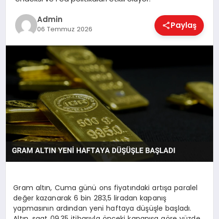
EKONOMI
Admin
Paylaş
06 Temmuz 2026
MAGAZIN
SAĞLIK
SPOR
TEKNOLOJI
Gram altın, Cuma günü ons fiyatındaki artışa paralel
değer kazanarak 6 bin 283,5 liradan kapanış
yapmasının ardından yeni haftaya düşüşle başladı.
Altın, saat 09.35 itibarıyla önceki kapanışa göre yüzde