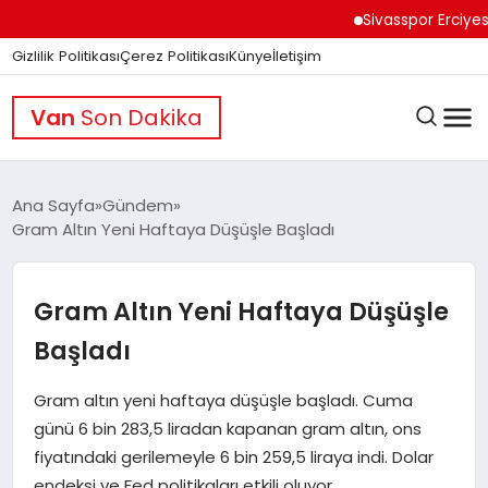
Sivasspor Erciyes Kamp
Gizlilik Politikası
Çerez Politikası
Künye
İletişim
Van
Son Dakika
Ana Sayfa
Gündem
Gram Altın Yeni Haftaya Düşüşle Başladı
GÜNDEM
Gram Altın Yeni Haftaya Düşüşle
DÜNYA
Başladı
Gram altın yeni haftaya düşüşle başladı. Cuma
EĞITIM
günü 6 bin 283,5 liradan kapanan gram altın, ons
fiyatındaki gerilemeyle 6 bin 259,5 liraya indi. Dolar
endeksi ve Fed politikaları etkili oluyor.