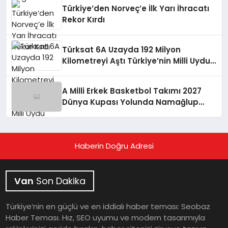
Türkiye’den Norveç’e İlk Yarı İhracatı
Rekor Kırdı
Türksat 6A Uzayda 192 Milyon
Kilometreyi Aştı Türkiye’nin Milli Uydu
Kapasitesi Güçleniyor
A Milli Erkek Basketbol Takımı 2027
Dünya Kupası Yolunda Namağlup
İkinci Tura Yükseldi
Haberin Doğru Adresi
Van
Son Dakika
Türkiye’nin en güçlü ve en iddialı haber teması: Seobaz
Haber Teması. Hız, SEO uyumu ve modern tasarımıyla