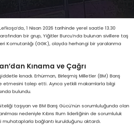
efkoşa’da, 1 Nisan 2026 tarihinde yerel saatle 13.30
afından bir grup, Yiğitler Burcu’nda bulunan sivillere taş
leri Komutanlığı (GGK), olayda herhangi bir yaralanma
an’dan Kınama ve Çağrı
ddetle kınadı. Erhürman, Birleşmiş Milletler (BM) Barış
etmesini talep etti. Ayrıca yetkili makamlarla bilgi
ısında bulundu.
iteliği taşıyan ve BM Barış Gücü’nün sorumluluğunda olan
llanılması nedeniyle Kıbrıs Rum liderliğinin de sorumluluk
ki muhataplarla bağlantı kurulduğunu aktardı.