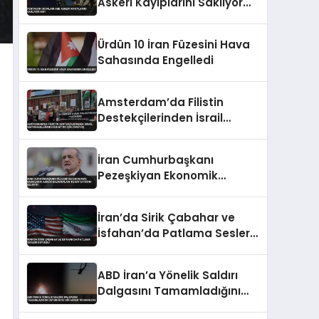
Askeri Kayıplarını Saklıyor
Mu?
Ürdün 10 İran Füzesini Hava
Sahasında Engelledi
Amsterdam’da Filistin
Destekçilerinden İsrail
Hapishanelerindeki Doktor
İçin Yürüyüş
İran Cumhurbaşkanı
Pezeşkiyan Ekonomik
Baskıların Askeri
Kazanımları Tehdit Ettiğini
İran’da Sirik Çabahar ve
Belirtti
İsfahan’da Patlama Sesleri
Duyuldu
ABD İran’a Yönelik Saldırı
Dalgasını Tamamladığını
Duyurdu 50 Bin Asker