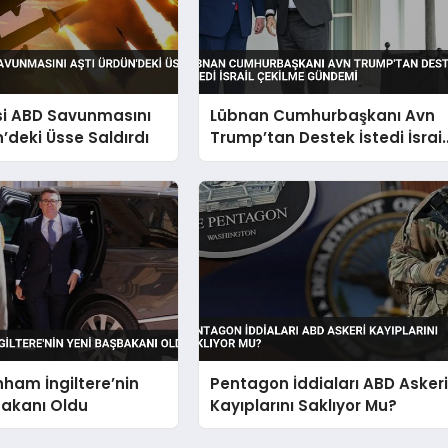
si ABD Savunmasını
Lübnan Cumhurbaşkanı Avn
n’deki Üsse Saldırdı
Trump’tan Destek İstedi İsrail
Çekilme Gündemi
ham İngiltere’nin
Pentagon İddiaları ABD Asker
bakanı Oldu
Kayıplarını Saklıyor Mu?