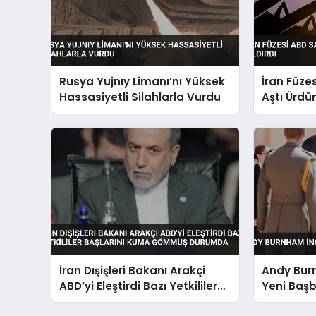
Rusya Yujnıy Limanı’nı Yüksek
İran Füze
Hassasiyetli Silahlarla Vurdu
Aştı Ürdü
İran Dışişleri Bakanı Arakçi
Andy Burn
ABD’yi Eleştirdi Bazı Yetkililer
Yeni Baş
Başlarını Kuma Gömmüş