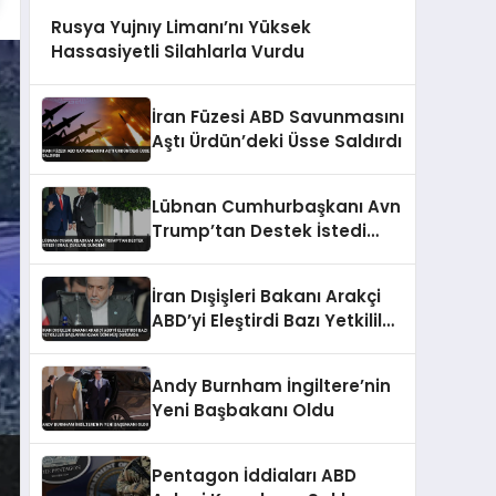
Rusya Yujnıy Limanı’nı Yüksek
Hassasiyetli Silahlarla Vurdu
İran Füzesi ABD Savunmasını
Aştı Ürdün’deki Üsse Saldırdı
Lübnan Cumhurbaşkanı Avn
Trump’tan Destek İstedi
İsrail Çekilme Gündemi
İran Dışişleri Bakanı Arakçi
ABD’yi Eleştirdi Bazı Yetkililer
Başlarını Kuma Gömmüş
Durumda
Andy Burnham İngiltere’nin
Yeni Başbakanı Oldu
Pentagon İddiaları ABD