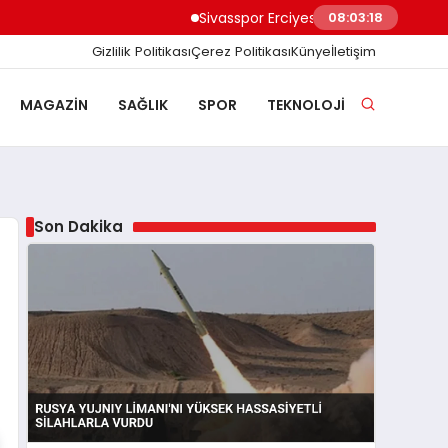
Sivasspor Erciyes Kampı’nda Güç Depoluyor 
08:03:19
Gizlilik Politikası
Çerez Politikası
Künye
İletişim
MAGAZIN
SAĞLIK
SPOR
TEKNOLOJI
Son Dakika