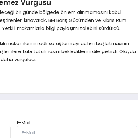
lemez Vurgusu
ebileceği bir günde bölgede önlem alınmamasını kabul
leştirenleri kınayarak, BM Barış Gücü’nden ve Kıbrıs Rum
edi. Yetkili makamlarla bilgi paylaşımı talebini sürdürdü.
kili makamlarının adli soruşturmayı acilen başlatmasının
i işlemlere tabi tutulmasını beklediklerini dile getirdi. Olayda
 daha vurguladı.
E-Mail: