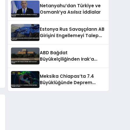
Teyakkuzda
Netanyahu’dan Türkiye ve
Osmanlı’ya Asılsız İddialar
Estonya Rus Savaşçıların AB
Girişini Engellemeyi Talep
Etti
ABD Bağdat
Büyükelçiliğinden Irak’a
Seyahat Uyarısı
Meksika Chiapas’ta 7.4
Büyüklüğünde Deprem
Tsunami Uyarısı