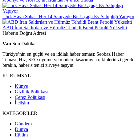
Türk Hava Sahası Her 14 Saniyede Bir Uçağa Ev Sahipliği Yapıyor
ABD İran Saldırıları ve Hürmüz Tehdidi Brent Petrolü Yükseltti
Haberin Doğru Adresi
Van
Son Dakika
Türkiye’nin en güçlü ve en iddialı haber teması: Seobaz Haber
Teması. Hız, SEO uyumu ve modern tasarımıyla rakiplerinizi geride
bırakın, haber sitenizi zirveye taşıyın.
KURUMSAL
Künye
Gizlilik Politikası
Çerez Politikası
İletişim
KATEGORİLER
Gündem
Dünya
Eğitim