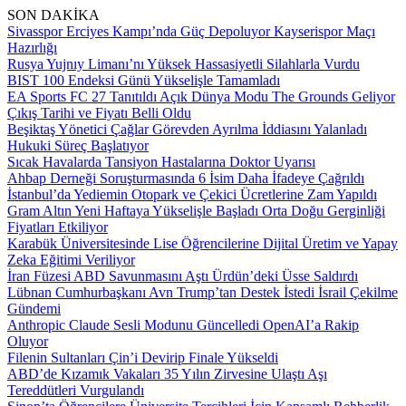
SON DAKİKA
Sivasspor Erciyes Kampı’nda Güç Depoluyor Kayserispor Maçı
Hazırlığı
Rusya Yujnıy Limanı’nı Yüksek Hassasiyetli Silahlarla Vurdu
BIST 100 Endeksi Günü Yükselişle Tamamladı
EA Sports FC 27 Tanıtıldı Açık Dünya Modu The Grounds Geliyor
Çıkış Tarihi ve Fiyatı Belli Oldu
Beşiktaş Yönetici Çağlar Görevden Ayrılma İddiasını Yalanladı
Hukuki Süreç Başlatıyor
Sıcak Havalarda Tansiyon Hastalarına Doktor Uyarısı
Ahbap Derneği Soruşturmasında 6 İsim Daha İfadeye Çağrıldı
İstanbul’da Yediemin Otopark ve Çekici Ücretlerine Zam Yapıldı
Gram Altın Yeni Haftaya Yükselişle Başladı Orta Doğu Gerginliği
Fiyatları Etkiliyor
Karabük Üniversitesinde Lise Öğrencilerine Dijital Üretim ve Yapay
Zeka Eğitimi Veriliyor
İran Füzesi ABD Savunmasını Aştı Ürdün’deki Üsse Saldırdı
Lübnan Cumhurbaşkanı Avn Trump’tan Destek İstedi İsrail Çekilme
Gündemi
Anthropic Claude Sesli Modunu Güncelledi OpenAI’a Rakip
Oluyor
Filenin Sultanları Çin’i Devirip Finale Yükseldi
ABD’de Kızamık Vakaları 35 Yılın Zirvesine Ulaştı Aşı
Tereddütleri Vurgulandı