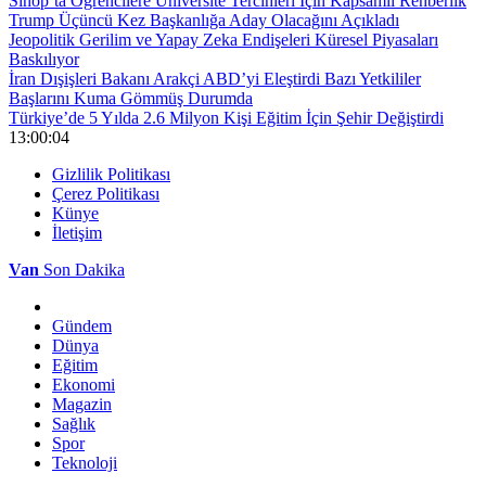
Sinop’ta Öğrencilere Üniversite Tercihleri İçin Kapsamlı Rehberlik
Trump Üçüncü Kez Başkanlığa Aday Olacağını Açıkladı
Jeopolitik Gerilim ve Yapay Zeka Endişeleri Küresel Piyasaları
Baskılıyor
İran Dışişleri Bakanı Arakçi ABD’yi Eleştirdi Bazı Yetkililer
Başlarını Kuma Gömmüş Durumda
Türkiye’de 5 Yılda 2.6 Milyon Kişi Eğitim İçin Şehir Değiştirdi
13:00:04
Gizlilik Politikası
Çerez Politikası
Künye
İletişim
Van
Son Dakika
Gündem
Dünya
Eğitim
Ekonomi
Magazin
Sağlık
Spor
Teknoloji