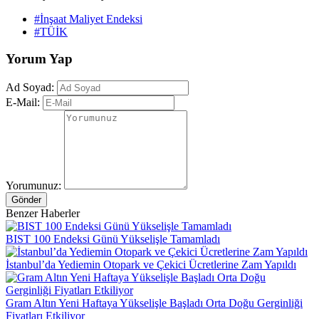
#İnşaat Maliyet Endeksi
#TÜİK
Yorum Yap
Ad Soyad:
E-Mail:
Yorumunuz:
Gönder
Benzer Haberler
BIST 100 Endeksi Günü Yükselişle Tamamladı
İstanbul’da Yediemin Otopark ve Çekici Ücretlerine Zam Yapıldı
Gram Altın Yeni Haftaya Yükselişle Başladı Orta Doğu Gerginliği
Fiyatları Etkiliyor