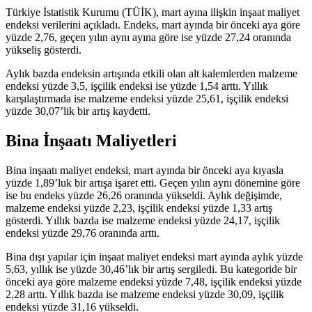
Türkiye İstatistik Kurumu (TÜİK), mart ayına ilişkin inşaat maliyet
endeksi verilerini açıkladı. Endeks, mart ayında bir önceki aya göre
yüzde 2,76, geçen yılın aynı ayına göre ise yüzde 27,24 oranında
yükseliş gösterdi.
Aylık bazda endeksin artışında etkili olan alt kalemlerden malzeme
endeksi yüzde 3,5, işçilik endeksi ise yüzde 1,54 arttı. Yıllık
karşılaştırmada ise malzeme endeksi yüzde 25,61, işçilik endeksi
yüzde 30,07’lik bir artış kaydetti.
Bina İnşaatı Maliyetleri
Bina inşaatı maliyet endeksi, mart ayında bir önceki aya kıyasla
yüzde 1,89’luk bir artışa işaret etti. Geçen yılın aynı dönemine göre
ise bu endeks yüzde 26,26 oranında yükseldi. Aylık değişimde,
malzeme endeksi yüzde 2,23, işçilik endeksi yüzde 1,33 artış
gösterdi. Yıllık bazda ise malzeme endeksi yüzde 24,17, işçilik
endeksi yüzde 29,76 oranında arttı.
Bina dışı yapılar için inşaat maliyet endeksi mart ayında aylık yüzde
5,63, yıllık ise yüzde 30,46’lık bir artış sergiledi. Bu kategoride bir
önceki aya göre malzeme endeksi yüzde 7,48, işçilik endeksi yüzde
2,28 arttı. Yıllık bazda ise malzeme endeksi yüzde 30,09, işçilik
endeksi yüzde 31,16 yükseldi.