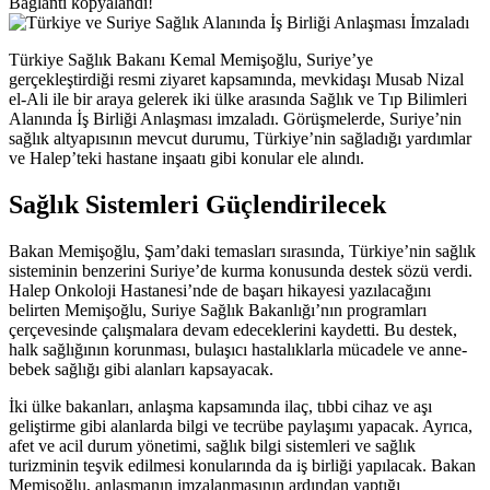
Bağlantı kopyalandı!
Türkiye Sağlık Bakanı Kemal Memişoğlu, Suriye’ye
gerçekleştirdiği resmi ziyaret kapsamında, mevkidaşı Musab Nizal
el-Ali ile bir araya gelerek iki ülke arasında Sağlık ve Tıp Bilimleri
Alanında İş Birliği Anlaşması imzaladı. Görüşmelerde, Suriye’nin
sağlık altyapısının mevcut durumu, Türkiye’nin sağladığı yardımlar
ve Halep’teki hastane inşaatı gibi konular ele alındı.
Sağlık Sistemleri Güçlendirilecek
Bakan Memişoğlu, Şam’daki temasları sırasında, Türkiye’nin sağlık
sisteminin benzerini Suriye’de kurma konusunda destek sözü verdi.
Halep Onkoloji Hastanesi’nde de başarı hikayesi yazılacağını
belirten Memişoğlu, Suriye Sağlık Bakanlığı’nın programları
çerçevesinde çalışmalara devam edeceklerini kaydetti. Bu destek,
halk sağlığının korunması, bulaşıcı hastalıklarla mücadele ve anne-
bebek sağlığı gibi alanları kapsayacak.
İki ülke bakanları, anlaşma kapsamında ilaç, tıbbi cihaz ve aşı
geliştirme gibi alanlarda bilgi ve tecrübe paylaşımı yapacak. Ayrıca,
afet ve acil durum yönetimi, sağlık bilgi sistemleri ve sağlık
turizminin teşvik edilmesi konularında da iş birliği yapılacak. Bakan
Memişoğlu, anlaşmanın imzalanmasının ardından yaptığı