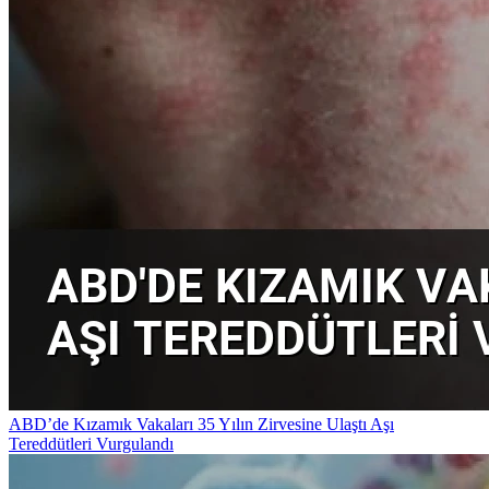
ABD’de Kızamık Vakaları 35 Yılın Zirvesine Ulaştı Aşı
Tereddütleri Vurgulandı