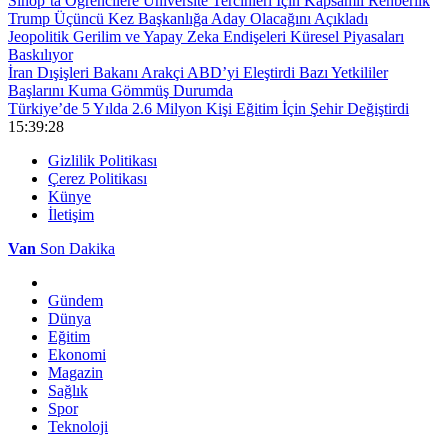
Sinop’ta Öğrencilere Üniversite Tercihleri İçin Kapsamlı Rehberlik
Trump Üçüncü Kez Başkanlığa Aday Olacağını Açıkladı
Jeopolitik Gerilim ve Yapay Zeka Endişeleri Küresel Piyasaları
Baskılıyor
İran Dışişleri Bakanı Arakçi ABD’yi Eleştirdi Bazı Yetkililer
Başlarını Kuma Gömmüş Durumda
Türkiye’de 5 Yılda 2.6 Milyon Kişi Eğitim İçin Şehir Değiştirdi
15:39:30
Gizlilik Politikası
Çerez Politikası
Künye
İletişim
Van
Son Dakika
Gündem
Dünya
Eğitim
Ekonomi
Magazin
Sağlık
Spor
Teknoloji