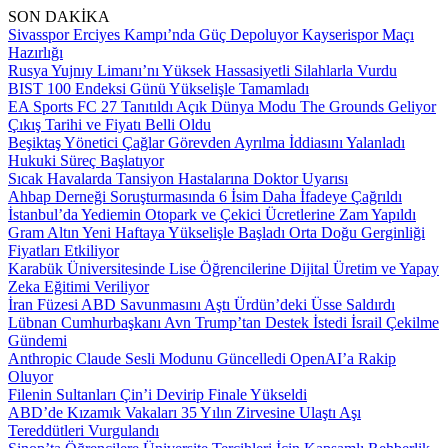
SON DAKİKA
Sivasspor Erciyes Kampı’nda Güç Depoluyor Kayserispor Maçı
Hazırlığı
Rusya Yujnıy Limanı’nı Yüksek Hassasiyetli Silahlarla Vurdu
BIST 100 Endeksi Günü Yükselişle Tamamladı
EA Sports FC 27 Tanıtıldı Açık Dünya Modu The Grounds Geliyor
Çıkış Tarihi ve Fiyatı Belli Oldu
Beşiktaş Yönetici Çağlar Görevden Ayrılma İddiasını Yalanladı
Hukuki Süreç Başlatıyor
Sıcak Havalarda Tansiyon Hastalarına Doktor Uyarısı
Ahbap Derneği Soruşturmasında 6 İsim Daha İfadeye Çağrıldı
İstanbul’da Yediemin Otopark ve Çekici Ücretlerine Zam Yapıldı
Gram Altın Yeni Haftaya Yükselişle Başladı Orta Doğu Gerginliği
Fiyatları Etkiliyor
Karabük Üniversitesinde Lise Öğrencilerine Dijital Üretim ve Yapay
Zeka Eğitimi Veriliyor
İran Füzesi ABD Savunmasını Aştı Ürdün’deki Üsse Saldırdı
Lübnan Cumhurbaşkanı Avn Trump’tan Destek İstedi İsrail Çekilme
Gündemi
Anthropic Claude Sesli Modunu Güncelledi OpenAI’a Rakip
Oluyor
Filenin Sultanları Çin’i Devirip Finale Yükseldi
ABD’de Kızamık Vakaları 35 Yılın Zirvesine Ulaştı Aşı
Tereddütleri Vurgulandı