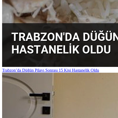
Trabzon’da Düğün Pilavı Sonrası 15 Kişi Hastanelik Oldu