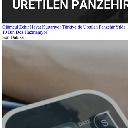
Ölümcül Zehir Hayat Kurtarıyor Türkiye’de Üretilen Panzehir Yılda
10 Bin Doz Hazırlanıyor
Son Dakika