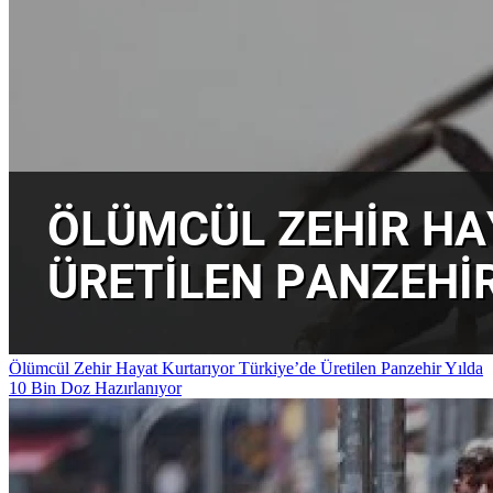
Ölümcül Zehir Hayat Kurtarıyor Türkiye’de Üretilen Panzehir Yılda
10 Bin Doz Hazırlanıyor