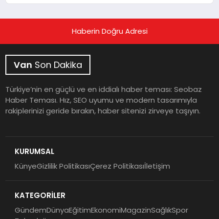
Haberin Doğru Adresi
Van
Son Dakika
Türkiye’nin en güçlü ve en iddialı haber teması: Seobaz
Haber Teması. Hız, SEO uyumu ve modern tasarımıyla
rakiplerinizi geride bırakın, haber sitenizi zirveye taşıyın.
KURUMSAL
Künye
Gizlilik Politikası
Çerez Politikası
İletişim
KATEGORİLER
Gündem
Dünya
Eğitim
Ekonomi
Magazin
Sağlık
Spor