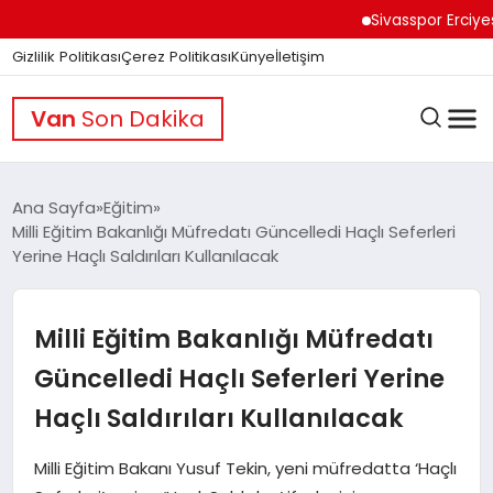
Sivasspor Erciyes Kam
Gizlilik Politikası
Çerez Politikası
Künye
İletişim
Van
Son Dakika
Ana Sayfa
Eğitim
Milli Eğitim Bakanlığı Müfredatı Güncelledi Haçlı Seferleri
Yerine Haçlı Saldırıları Kullanılacak
GÜNDEM
Milli Eğitim Bakanlığı Müfredatı
DÜNYA
Güncelledi Haçlı Seferleri Yerine
Haçlı Saldırıları Kullanılacak
EĞITIM
Milli Eğitim Bakanı Yusuf Tekin, yeni müfredatta ‘Haçlı