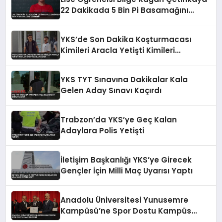
22 Dakikada 5 Bin Pi Basamağını
Ezberledi
YKS’de Son Dakika Koşturmacası
Kimileri Aracla Yetişti Kimileri
Saniyelerle Kaçırdı
YKS TYT Sınavına Dakikalar Kala
Gelen Aday Sınavı Kaçırdı
Trabzon’da YKS’ye Geç Kalan
Adaylara Polis Yetişti
İletişim Başkanlığı YKS’ye Girecek
Gençler İçin Milli Maç Uyarısı Yaptı
Anadolu Üniversitesi Yunusemre
Kampüsü’ne Spor Dostu Kampüs
Ödülü