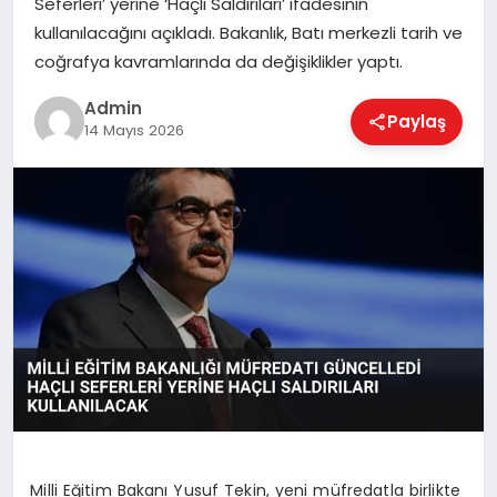
Seferleri’ yerine ‘Haçlı Saldırıları’ ifadesinin
EKONOMI
kullanılacağını açıkladı. Bakanlık, Batı merkezli tarih ve
coğrafya kavramlarında da değişiklikler yaptı.
MAGAZIN
Admin
Paylaş
14 Mayıs 2026
SAĞLIK
SPOR
TEKNOLOJI
Milli Eğitim Bakanı Yusuf Tekin, yeni müfredatla birlikte