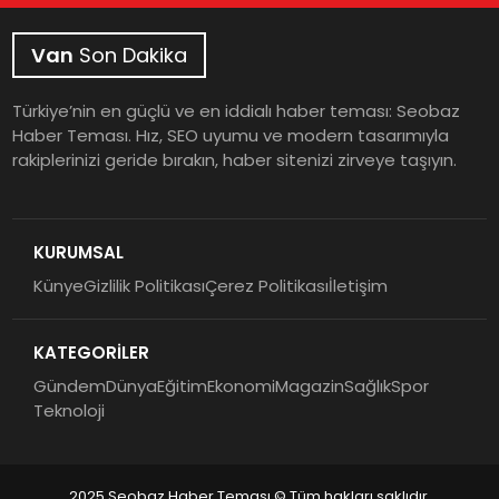
Van
Son Dakika
Türkiye’nin en güçlü ve en iddialı haber teması: Seobaz
Haber Teması. Hız, SEO uyumu ve modern tasarımıyla
rakiplerinizi geride bırakın, haber sitenizi zirveye taşıyın.
KURUMSAL
Künye
Gizlilik Politikası
Çerez Politikası
İletişim
KATEGORİLER
Gündem
Dünya
Eğitim
Ekonomi
Magazin
Sağlık
Spor
Teknoloji
2025 Seobaz Haber Teması © Tüm hakları saklıdır.