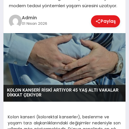
EKONOMI
modern tedavi yöntemleri yaşam süresini uzatıyor.
Admin
Paylaş
01 Nisan 2026
MAGAZIN
SAĞLIK
SPOR
TEKNOLOJI
Kolon kanseri (kolorektal kanserler), beslenme ve
yaşam tarzı alışkanlıklarındaki değişimler nedeniyle son
yıllarda artış göstermektedir. Dünya genelinde en sık