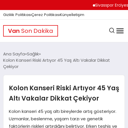
Sivasspor Erciyes Kamp
Gizlilik Politikası
Çerez Politikası
Künye
İletişim
Van
Son Dakika
Ana Sayfa
Sağlık
Kolon Kanseri Riski Artıyor 45 Yaş Altı Vakalar Dikkat
Çekiyor
GÜNDEM
Kolon Kanseri Riski Artıyor 45 Yaş
DÜNYA
Altı Vakalar Dikkat Çekiyor
EĞITIM
Kolon kanseri 45 yaş altı bireylerde artış gösteriyor.
Uzmanlar, beslenme, yaşam tarzı ve genetik
faktörlerin riskleri artırdığını belirtiyor. Erken teşhis ve