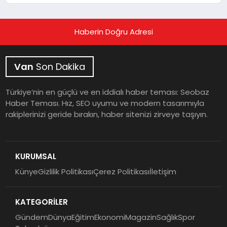
Haberin Doğru Adresi
Van
Son Dakika
Türkiye’nin en güçlü ve en iddialı haber teması: Seobaz
Haber Teması. Hız, SEO uyumu ve modern tasarımıyla
rakiplerinizi geride bırakın, haber sitenizi zirveye taşıyın.
KURUMSAL
Künye
Gizlilik Politikası
Çerez Politikası
İletişim
KATEGORİLER
Gündem
Dünya
Eğitim
Ekonomi
Magazin
Sağlık
Spor