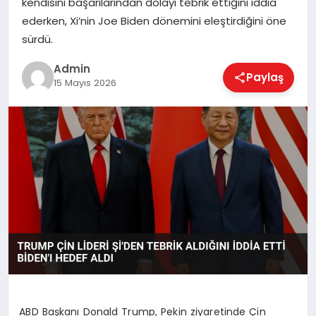
kendisini başarılarından dolayı tebrik ettiğini iddia
EKONOMI
ederken, Xi’nin Joe Biden dönemini eleştirdiğini öne
sürdü.
MAGAZIN
Admin
Paylaş
15 Mayıs 2026
SAĞLIK
SPOR
TEKNOLOJI
ABD Başkanı Donald Trump, Pekin ziyaretinde Çin