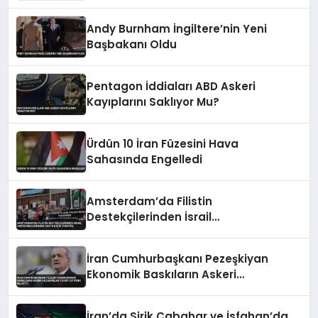
Gömmüş Durumda
Andy Burnham İngiltere’nin Yeni
Başbakanı Oldu
Pentagon İddiaları ABD Askeri
Kayıplarını Saklıyor Mu?
Ürdün 10 İran Füzesini Hava
Sahasında Engelledi
Amsterdam’da Filistin
Destekçilerinden İsrail
Hapishanelerindeki Doktor İçin
Yürüyüş
İran Cumhurbaşkanı Pezeşkiyan
Ekonomik Baskıların Askeri
Kazanımları Tehdit Ettiğini Belirtti
İran’da Sirik Çabahar ve İsfahan’da