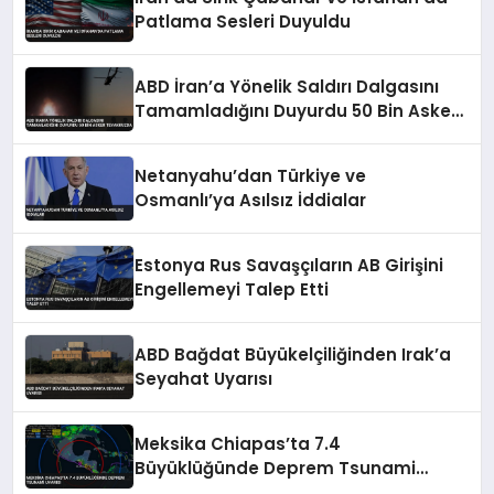
Patlama Sesleri Duyuldu
ABD İran’a Yönelik Saldırı Dalgasını
Tamamladığını Duyurdu 50 Bin Asker
Teyakkuzda
Netanyahu’dan Türkiye ve
Osmanlı’ya Asılsız İddialar
Estonya Rus Savaşçıların AB Girişini
Engellemeyi Talep Etti
ABD Bağdat Büyükelçiliğinden Irak’a
Seyahat Uyarısı
Meksika Chiapas’ta 7.4
Büyüklüğünde Deprem Tsunami
Uyarısı