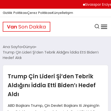
Sivasspor Erciyes Ka
Gizlilik Politikası
Çerez Politikası
Künye
İletişim
Van
Son Dakika
Ana Sayfa
Dünya
Trump Çin Lideri Şi’den Tebrik Aldığını İddia Etti Biden’ı
Hedef Aldı
GÜNDEM
Trump Çin Lideri Şi’den Tebrik
DÜNYA
Aldığını İddia Etti Biden’ı Hedef
Aldı
EĞITIM
ABD Başkanı Trump, Çin Devlet Başkanı Xi Jinping’in